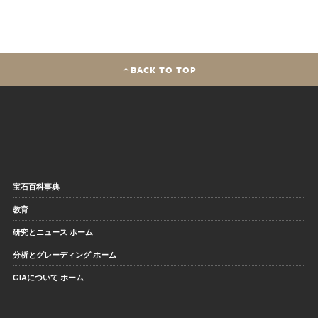
BACK TO TOP
宝石百科事典
教育
研究とニュース ホーム
分析とグレーディング ホーム
GIAについて ホーム