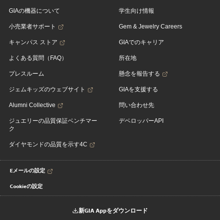
GIAの機器について
学生向け情報
小売業者サポート
Gem & Jewelry Careers
キャンパス ストア
GIAでのキャリア
よくある質問（FAQ）
所在地
プレスルーム
懸念を報告する
ジェムキッズのウェブサイト
GIAを支援する
Alumni Collective
問い合わせ先
ジュエリーの品質保証ベンチマー
デベロッパーAPI
ク
ダイヤモンドの品質を示す4C
Eメールの設定
Cookieの設定
新GIA Appをダウンロード