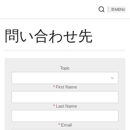
MENU
問い合わせ先
Topic
*
First Name
*
Last Name
*
Email