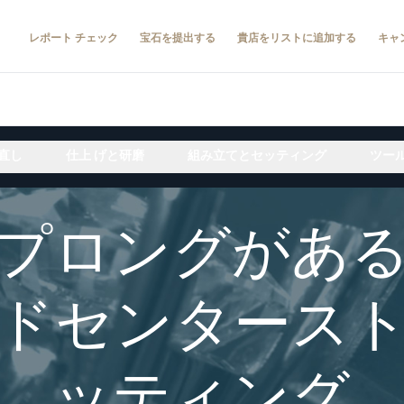
レポート チェック
宝石を提出する
貴店をリストに追加する
キャ
直し
仕上 げと研磨
組み立てとセッティング
ツー
プロングがあ
ドセンタース
ッティング