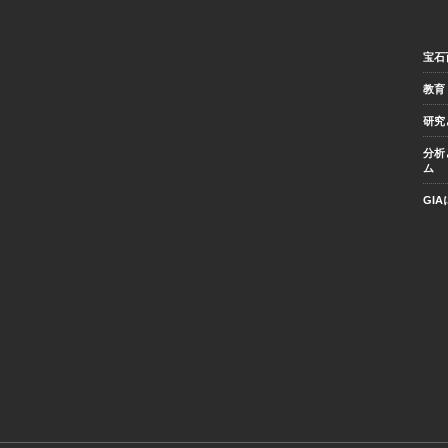
宝石
教育
研究
分析
ム
GI