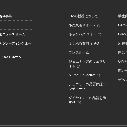
GIAの機器について
学生
百科事典
小売業者サポート
Gem &
キャンパス ストア
GIA
とニュース ホーム
よくある質問（FAQ）
所在
とグレーディング ホー
プレスルーム
懸念
Aについて ホーム
ジェムキッズのウェブサ
GIA
イト
問い
Alumni Collective
デベロ
ジュエリーの品質保証ベ
ンチマーク
ダイヤモンドの品質を示
す4C