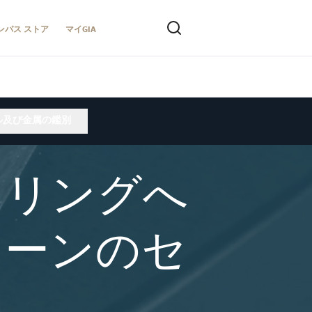
ンパス ストア
マイGIA
ル及び金属の鑑別
るリングへ
トーンのセ