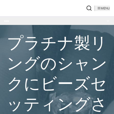
MENU
nav
プラチナ製リ
ングのシャン
クにビーズセ
ッティングさ