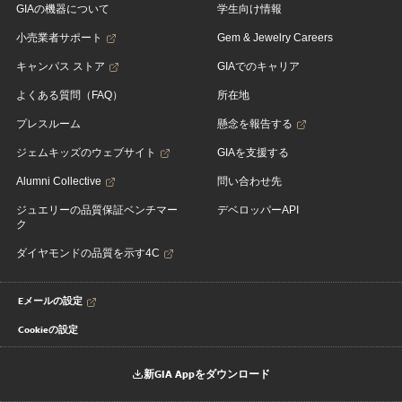
GIAの機器について
学生向け情報
小売業者サポート
Gem & Jewelry Careers
キャンパス ストア
GIAでのキャリア
よくある質問（FAQ）
所在地
プレスルーム
懸念を報告する
ジェムキッズのウェブサイト
GIAを支援する
Alumni Collective
問い合わせ先
ジュエリーの品質保証ベンチマー
デベロッパーAPI
ク
ダイヤモンドの品質を示す4C
Eメールの設定
Cookieの設定
新GIA Appをダウンロード