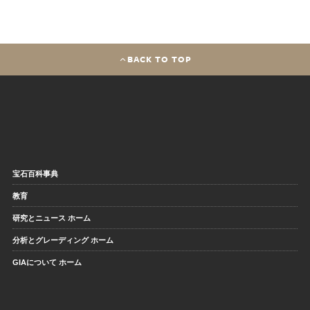
BACK TO TOP
宝石百科事典
教育
研究とニュース ホーム
分析とグレーディング ホーム
GIAについて ホーム