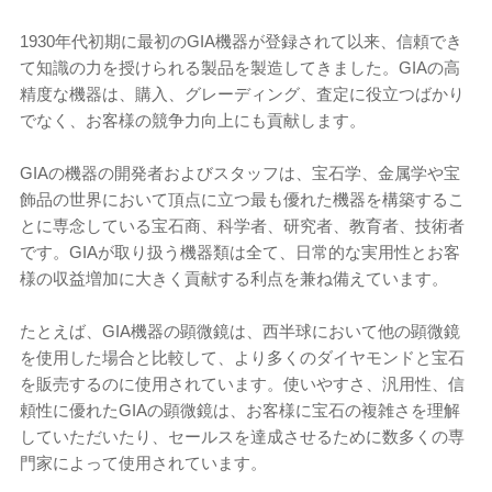
1930年代初期に最初のGIA機器が登録されて以来、信頼でき
て知識の力を授けられる製品を製造してきました。GIAの高
精度な機器は、購入、グレーディング、査定に役立つばかり
でなく、お客様の競争力向上にも貢献します。
GIAの機器の開発者およびスタッフは、宝石学、金属学や宝
飾品の世界において頂点に立つ最も優れた機器を構築するこ
とに専念している宝石商、科学者、研究者、教育者、技術者
です。GIAが取り扱う機器類は全て、日常的な実用性とお客
様の収益増加に大きく貢献する利点を兼ね備えています。
たとえば、GIA機器の顕微鏡は、西半球において他の顕微鏡
を使用した場合と比較して、より多くのダイヤモンドと宝石
を販売するのに使用されています。使いやすさ、汎用性、信
頼性に優れたGIAの顕微鏡は、お客様に宝石の複雑さを理解
していただいたり、セールスを達成させるために数多くの専
門家によって使用されています。