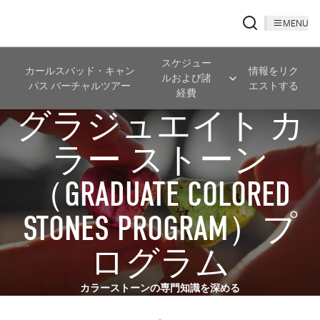
MENU
スケジュー
カールスバッド・キャン
情報をリク
ルおよび諸
パス バーチャルツアー
エストする
経費
グラジュエイト カ
ラー ストーン
（GRADUATE COLORED
STONES PROGRAM）プ
ログラム
カラーストーンの専門知識を深める