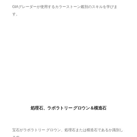
GIAグレーダーが使用するカラーストーン鑑別のスキルを学びま
す。
処理石、ラボラトリー グロウン＆模造石
宝石がラボラトリー グロウン、処理石または模造石であるか識別し