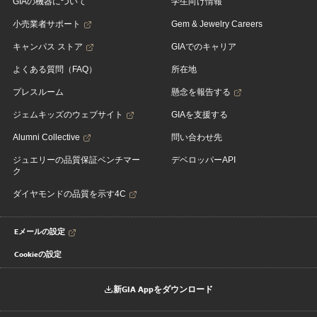
GIAの機器について
学生向け情報
小売業者サポート
Gem & Jewelry Careers
キャンパス ストア
GIAでのキャリア
よくある質問（FAQ）
所在地
プレスルーム
懸念を報告する
ジェムキッズのウェブサイト
GIAを支援する
Alumni Collective
問い合わせ先
ジュエリーの品質保証ベンチマー
デベロッパーAPI
ク
ダイヤモンドの品質を示す4C
Eメールの設定
Cookieの設定
新GIA Appをダウンロード