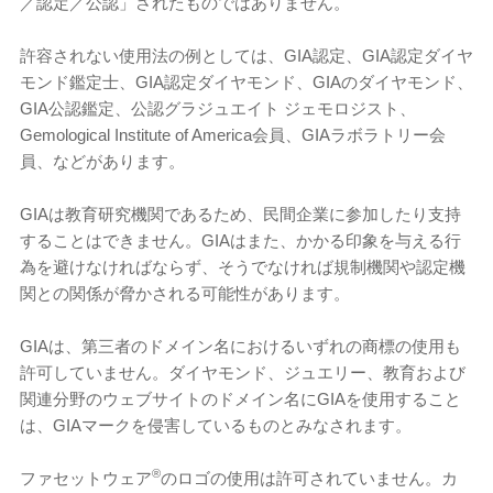
／認定／公認」されたものではありません。
許容されない使用法の例としては、GIA認定、GIA認定ダイヤ
モンド鑑定士、GIA認定ダイヤモンド、GIAのダイヤモンド、
GIA公認鑑定、公認グラジュエイト ジェモロジスト、
Gemological Institute of America会員、GI​​Aラボラトリー会
員、などがあります。
GIAは教育研究機関であるため、民間企業に参加したり支持
することはできません。GIAはまた、かかる印象を与える行
為を避けなければならず、そうでなければ規制機関や認定機
関との関係が脅かされる可能性があります。
GIAは、第三者のドメイン名におけるいずれの商標の使用も
許可していません。ダイヤモンド、ジュエリー、教育および
関連分野のウェブサイトのドメイン名にGIAを使用すること
は、GIAマークを侵害しているものとみなされます。
®
ファセットウェア
のロゴの使用は許可されていません。カ