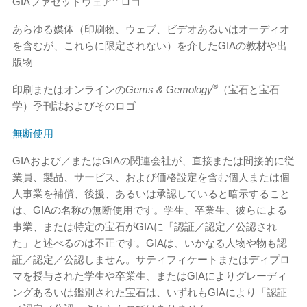
GIAファセットウェア
ロゴ
あらゆる媒体（印刷物、ウェブ、ビデオあるいはオーディオ
を含むが、これらに限定されない）を介したGIAの教材や出
版物
®
印刷またはオンラインの
Gems & Gemology
（宝石と宝石
学）季刊誌およびそのロゴ
無断使用
GIAおよび／またはGIAの関連会社が、直接または間接的に従
業員、製品、サービス、および価格設定を含む個人または個
人事業を補償、後援、あるいは承認していると暗示すること
は、GIAの名称の無断使用です。学生、卒業生、彼らによる
事業、または特定の宝石がGIAに「認証／認定／公認され
た」と述べるのは不正です。GIAは、いかなる人物や物も認
証／認定／公認しません。サティフィケートまたはディプロ
マを授与された学生や卒業生、またはGIAによりグレーディ
ングあるいは鑑別された宝石は、いずれもGIAにより「認証