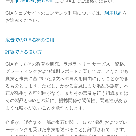
ール
guidelines@gia.edu
にてGIAまでご連絡ください。
GIAウェブサイトのコンテンツ利用については、
利用規約
を
お読みください。
広告でのGIA名称の使用
許容できる使い方
GIAそしてその教育や研究、ラボラトリー サービス、資格、
グレーディングおよび識別レポートに関しては、どなたでも
真実と事実に基づいた原文への言及を自由に行うことができ
るものとします。ただし、かかる言及により混乱や誤解、不
正が発生する可能性がなく、またその言及を行う組織または
その製品とGIAとの間に、提携関係や関係性、関連性がある
ような暗示がないことを条件とします。
企業が、販売する一部の宝石に関し、GIAで鑑別およびグレ
ーディングを受けた事実を述べることは許可されています。