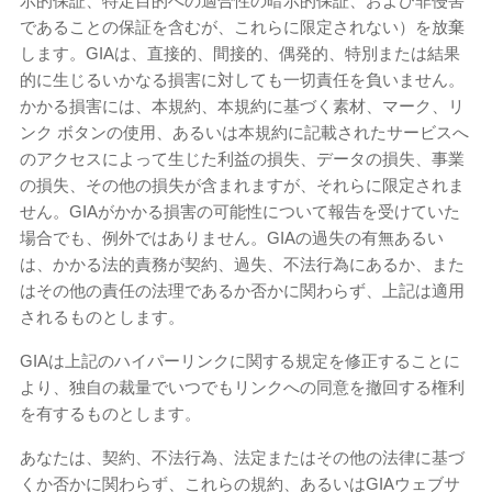
示的保証、特定目的への適合性の暗示的保証、および非侵害
であることの保証を含むが、これらに限定されない）を放棄
します。GIAは、直接的、間接的、偶発的、特別または結果
的に生じるいかなる損害に対しても一切責任を負いません。
かかる損害には、本規約、本規約に基づく素材、マーク、リ
ンク ボタンの使用、あるいは本規約に記載されたサービスへ
のアクセスによって生じた利益の損失、データの損失、事業
の損失、その他の損失が含まれますが、それらに限定されま
せん。GIAがかかる損害の可能性について報告を受けていた
場合でも、例外ではありません。GIAの過失の有無あるい
は、かかる法的責務が契約、過失、不法行為にあるか、また​​
はその他の責任の法理であるか否かに関わらず、上記は適用
されるものとします。
GIAは上記のハイパーリンクに関する規定を修正することに
より、独自の裁量でいつでもリンクへの同意を撤回する権利
を有するものとします。
あなたは、契約、不法行為、法定またはその他の法律に基づ
くか否かに関わらず、これらの規約、あるいはGIAウェブサ