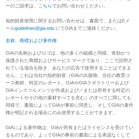
ーのご請求は、
こちら
でお問い合わせください。
知的財産使用に関するお問い合わせは、書面で、またはEメ
ール
guidelines@gia.edu
にてGIAまでご連絡ください。
名称、商標および著作権
GIAの名称およびロゴは、他の多くの組織と同様、有効かつ
保護された商標およびサービス マークであり、ここで説明さ
れている場合を除き、あなたの広告で使用することはできま
せん。これは当社の知的財産（GIAの出版物、当社の教育コ
ース教材、特定のレポート、GIAやGIAラボラトリーおよび
GIAインスツルメンツが作成および／または所有する特定の
レポートやその他の素材すべてを含む）のすべてに関しても
同様で、書面によってGIAが事前に同意し、そしてGIAの著作
権が明記される場合にのみ使用することができます。
GIAによる著作物は、GIAが所有またはライセンスを受けてい
るものであり、よってGIAの事前の書面による承認なくして