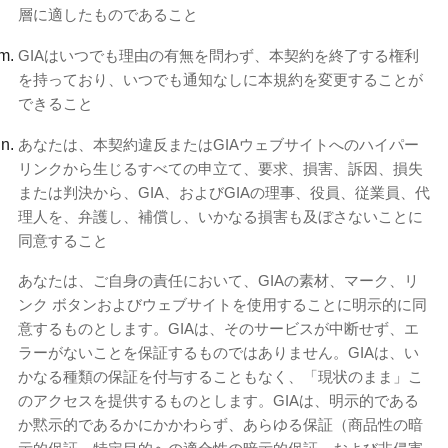
層に適したものであること
GIAはいつでも理由の有無を問わず、本契約を終了する権利
を持っており、いつでも通知なしに本規約を変更することが
できること
あなたは、本契約違反またはGIAウェブサイトへのハイパー
リンクから生じるすべての申立て、要求、損害、訴因、損失
または判決から、GIA、およびGIAの理事、役員、従業員、代
理人を、弁護し、補償し、いかなる損害も及ぼさないことに
同意すること
あなたは、ご自身の責任において、GIAの素材、マーク、リ
ンク ボタンおよびウェブサイトを使用することに明示的に同
意するものとします。GIAは、そのサービスが中断せず、エ
ラーがないことを保証するものではありません。GIAは、い
かなる種類の保証を付与することもなく、「現状のまま」こ
のアクセ​​スを提供するものとします。GIAは、明示的である
か黙示的であるかにかかわらず、あらゆる保証（商品性の暗