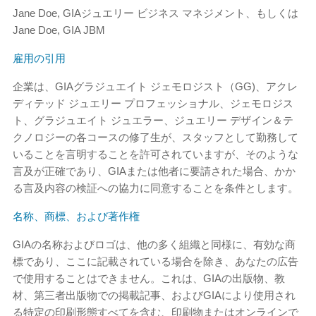
Jane Doe, GIAジュエリー ビジネス マネジメント、もしくは
Jane Doe, GIA JBM
雇用の引用
企業は、GIAグラジュエイト ジェモロジスト（GG)、アクレ
ディテッド ジュエリー プロフェッショナル、ジェモロジス
ト、グラジュエイト ジュエラー、ジュエリー デザイン＆テ
クノロジーの各コースの修了生が、スタッフとして勤務して
いることを言明することを許可されていますが、そのような
言及が正確であり、GIAまたは他者に要請された場合、かか
る言及内容の検証への協力に同意することを条件とします。
名称、商標、および著作権
GIAの名称およびロゴは、他の多く組織と同様に、有効な商
標であり、ここに記載されている場合を除き、あなたの広告
で使用することはできません。これは、GIAの出版物、教
材、第三者出版物での掲載記事、およびGIAにより使用され
る特定の印刷形態すべてを含む、印刷物またはオンラインで