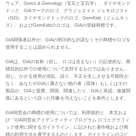
ウェア、
Gems & Gemology
（宝石と宝石学）、ダイヤモンド
ドック、GIAマークのロゴ、グラジュエイト ジェモロジスト
（GG)、ダイヤモンドドックのロゴ、GemKids（ジェムキッ
ズ）、およびGemKidsのロゴは、GIAの登録商標です。
GIA関係者以外が、GIAの明示的な許諾なくその商標やロゴを
使用することは認められません。
GIAは、GIAの名称（但し、ロゴは含まない）の記述的な、商
標目的以外での使用について反対するものではありません。
但し、かかる使用が混乱、誤り、不正を生じさせる可能性が
なく、あなたやGIAに属さない他の者（団体）もしくはその
製品が、GIAと提携、関係、関連したり、GIAと承認、後援関
係にあるという誤った印象を与えないことを条件とします。
GIA同窓会の商標の使用については、利用規約と、本文およ
び「GIA同窓会アイデンティティ プログラム ロゴとグラフィ
ック使用に関するガイドライン」に記された著作権および商
標の利用方法を遵守するものとします。ガイドラインのコピ