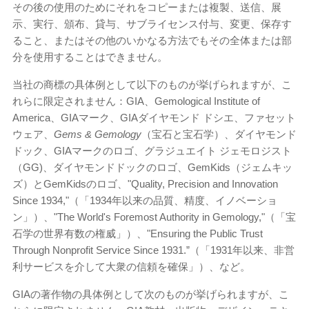
その後の使用のためにそれをコピーまたは複製、送信、展
示、実行、頒布、貸与、サブライセンス付与、変更、保存す
ること、またはその他のいかなる方法でもその全体または部
分を使用することはできません。
当社の商標の具体例として以下のものが挙げられますが、こ
れらに限定されません：GIA、Gemological Institute of
America、GIAマーク、GIAダイヤモンド ドシエ、ファセット
ウェア、
Gems & Gemology
（宝石と宝石学）、ダイヤモンド
ドック、GIAマークのロゴ、グラジュエイト ジェモロジスト
（GG)、ダイヤモンドドックのロゴ、GemKids（ジェムキッ
ズ）とGemKidsのロゴ、"Quality, Precision and Innovation
Since 1934,"（「1934年以来の品質、精度、イノベーショ
ン」）、"The World's Foremost Authority in Gemology,"（「宝
石学の世界有数の権威」）、"Ensuring the Public Trust
Through Nonprofit Service Since 1931.”（「1931年以来、非営
利サービスを介して大衆の信頼を確保」）、など。
GIAの著作物の具体例として次のものが挙げられますが、こ