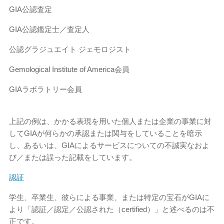
GIA公認査定
GIA公認鑑定士／査定人
公認グラジュエイト ジェモロジスト
Gemological Institute of America会員
GI​​Aラボラトリー会員
上記の例は、かかる表現を用いた個人または企業の事業に対
してGIAが何らかの承認または関与をしていることを暗示
し、あるいは、GIAによるサービスについての不誠実なおよ
び／または誤った記載をしています。
認証
学生、卒業生、彼らによる事業、または特定の宝石がGIAに
より「認証／認定／公認された（certified）」と述べるのは不
正です。