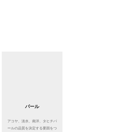
パール
アコヤ、淡水、南洋、タヒチパ
ールの品質を決定する要因をつ