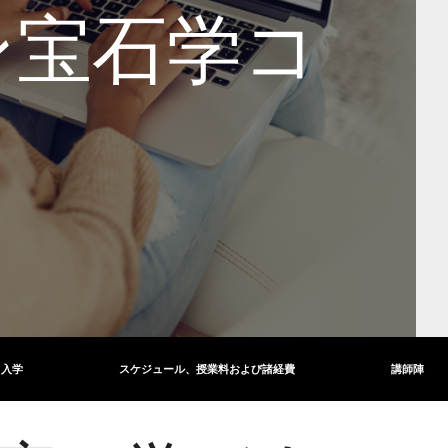
ン宝石学コ
入学
スケジュール、授業料および諸経費
講師陣