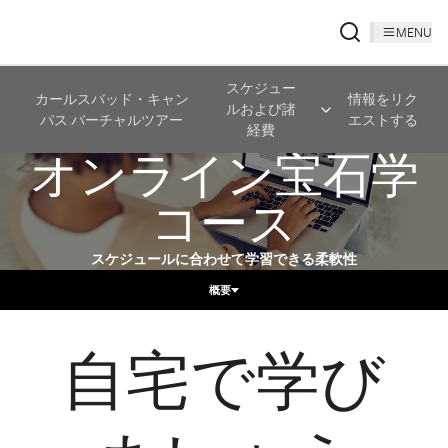
MENU
スケジュー
カールスバッド・キャン
情報をリク
ルおよび諸
パス バーチャルツアー
エストする
経費
オンライン宝石学
コース
スケジュールに合わせて学習できる柔軟性
概要
自宅で学び