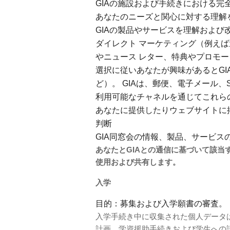
GIAの施設および手続きにおける完
あなたのニーズと関心に対する理解
GIAの製品やサービスを理解および
ダイレクト マーケティング（例え
やニュース レター、特典やプロモ
選択に従いあなたが興味があるとG
ど）。 GIAは、郵便、電子メール
利用可能なチャネルを通じてこれら
あなたに提供したりウェブサイトに
判断
GIA同窓会の情報、製品、サービス
あなたとGIAとの通信に基づいて該
使用および共有します。
入学
目的：募集および入学願書の審査。
入学手続き中に収集された個人データ
計画、学資援助手続きおよび学生への