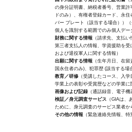
の身分証明書、納税者番号、営業許可
ドのみ）、有権者登録カード、永住
バー プレート（該当する場合））
個人を識別する範囲でのみ個人デー
財務に関する情報
（請求先、支払い
第三者支払人の情報、学資援助を受
および退役軍人に関する情報）
出願に関する情報
（生年月日、在留
国永住者のみ)、犯罪歴 (該当する場
教育／研修
（受講したコース、入学
学業上の表彰や受賞歴などの学業に
画像および記録
（通話録音、電子機
検証／身元調査サービス
（GIAは
ために、身元調査のサービス業者か
その他の情報
（緊急連絡先情報、特