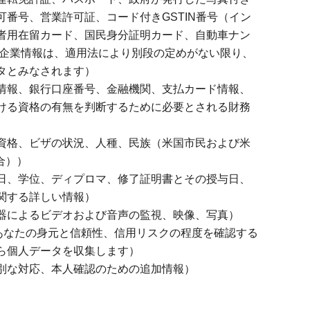
番号、営業許可証、コード付きGSTIN番号（イン
者用在留カード、国民身分証明カード、自動車ナン
（企業情報は、適用法により別段の定めがない限り、
タとみなされます）
情報、銀行口座番号、金融機関、支払カード情報、
ける資格の有無を判断するために必要とされる財務
資格、ビザの状況、人種、民族（米国市民および米
合））
日、学位、ディプロマ、修了証明書とその授与日、
関する詳しい情報）
器によるビデオおよび音声の監視、映像、写真）
、あなたの身元と信頼性、信用リスクの程度を確認する
ら個人データを収集します）
別な対応、本人確認のための追加情報）