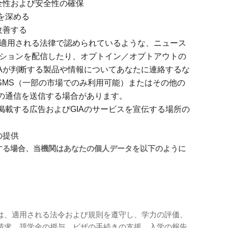
全性および安全性の確保
を深める
改善する
ば適用される法律で認められているような、ニュース
ーションを配信したり、オプトイン／オプトアウトの
IAが判断する製品や情報についてあなたに連絡するな
、SMS（一部の市場でのみ利用可能）またはその他の
の通信を送信する場合があります。
掲載する広告およびGIAのサービスを宣伝する場所の
の提供
当する場合、当機関はあなたの個人データを以下のように
は、適用される法令および規則を遵守し、学力の評価、
請求、奨学金の授与、ビザの手続きの支援、入学の報告