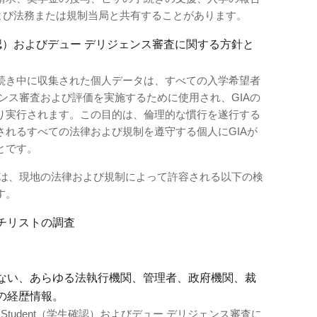
よび法務または規制当局と共有することがあります。
（学生確認）およびデュー デリジェンス審査に関する方針と
続き中に収集された個人データは、すべての入学希望者
ンス審査および評価を実施するために使用され、GIAの
り実行されます。この目的は、倫理的な慣行を遂行する
されるすべての法律および規制を遵守する個人にGIAが
とです。
には、現地の法律および規制によって許容される以下の検
す。
チリストの調査
ない、あらゆる法執行機関、管理者、政府機関、裁
の経歴情報。
ur Student（学生確認）およびデュー デリジェンス審査に