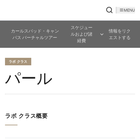
MENU
スケジュー
カールスバッド・キャン
情報をリク
ルおよび諸
パス バーチャルツアー
エストする
経費
ラボ クラス
パール
ラボ クラス概要