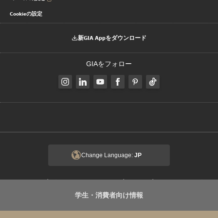
Cookieの設定
新GIA Appをダウンロード
GIAをフォロー
Change Language:
JP
|
|
|
著作権と商標
プライバシーに関する通知
利用規約
クライアントのプラ
|
|
学生・消費者向け情報
イバシーに関する通知
倫理およびコンプライアンス
Transparency in
|
Coverage Rule
このサイトについて