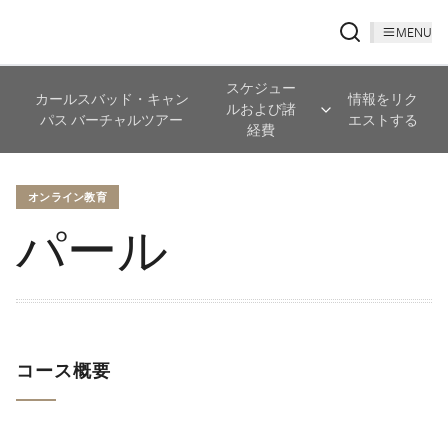
MENU
スケジュー
カールスバッド・キャン
情報をリク
ルおよび諸
パス バーチャルツアー
エストする
経費
オンライン教育
パール
コー​​ス概要