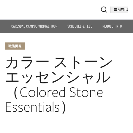
MENU
CARLSBAD CAMPUS VIRTUAL TOUR
SCHEDULE & FEES
REQUEST INFO
職能開発
カラー ストーン
エッセンシャル
（Colored Stone
Essentials）