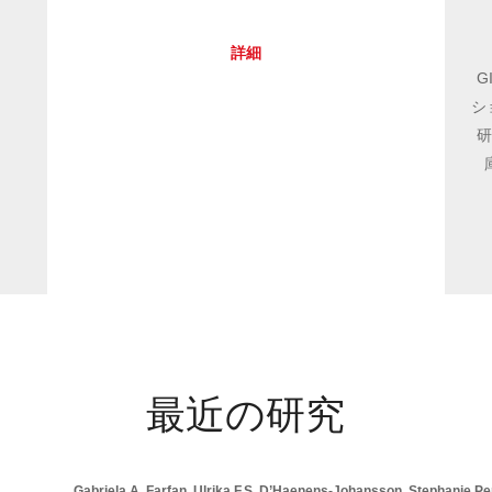
詳細
G
シ
最近の研究
Gabriela A. Farfan, Ulrika F.S. D’Haenens-Johansson, Stephanie Pers