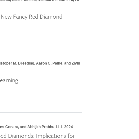
’s New Fancy Red Diamond
toper M. Breeding, Aaron C. Palke, and Ziyin
Learning
es Conant, and Abhijith Prabhu 11 1, 2024
ped Diamonds: Implications for