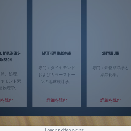
S. D’HAENENS-
MATTHEW HARDMAN
SHIYUN JIN
ANSSON
専門：ダイヤモンド
専門：鉱物結晶学と
天然、処理、
およびカラーストー
結晶化学。
イヤモンド素
ンの地球統計学。
陥物理学。
細を読む
詳細を読む
詳細を読む
Loading video player...