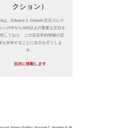
クション）
IAは、Edward J. Gübelin宝石コレク
ョンの中から400以上の重要な宝石を
研究しており、この宝石学的情報の宝
庫を共有することに全力を尽くしま
す。
目次に移動します
aud, Eloïse Gaillou, Russell C. Feather II, W.