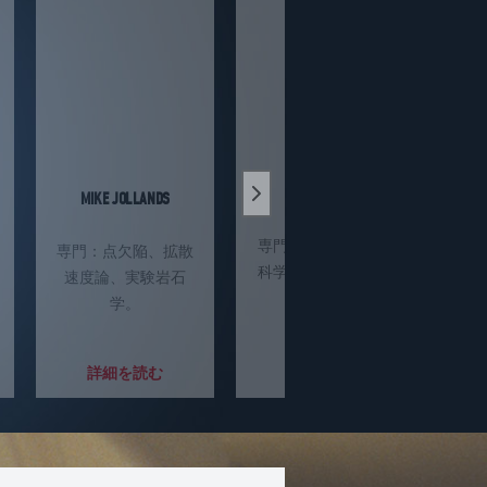
DANIEL JONES
MIKE JOLLANDS
Next slide
専
専門：ダイヤモンド
専門：点欠陥、拡散
科学と器具類開発。
速度論、実験岩石
学。
詳細を読む
詳細を読む