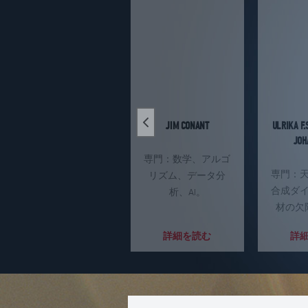
JIM CONANT
ULRIKA F.
Previous slide
JOH
専門：数学、アルゴ
専門：
リズム、データ分
合成ダ
析、AI。
材の欠
詳細を読む
詳