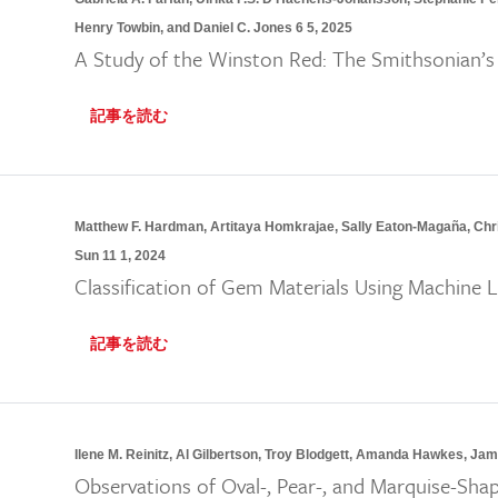
Henry Towbin, and Daniel C. Jones 6 5, 2025
A Study of the Winston Red: The Smithsonian
記事を読む
Matthew F. Hardman, Artitaya Homkrajae, Sally Eaton-Magaña, Chris
Sun 11 1, 2024
Classification of Gem Materials Using Machine 
記事を読む
Ilene M. Reinitz, Al Gilbertson, Troy Blodgett, Amanda Hawkes, Jam
Observations of Oval-, Pear-, and Marquise-Sha