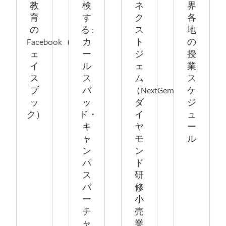
教
検
ネ
界
育
す
ク
各
の
る :
ス
地
Facebook（フ
カ
ト
の
ェ
ー
ジ
授
イ
ル
ェ
業
ス
ス
ム
ス
ブ
バ
（NextGem）
ケ
ッ
ッ
ダ
ジ
ク）
ド・
イ
ュ
キ
ヤ
ー
ャ
モ
ル
ン
ン
パ
ド
ス
研
バ
修
ー
小
チ
売
ャ
業