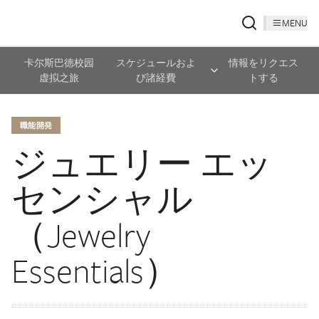
MENU
卡尔斯巴德校园
スケジュールおよ
情報をリクエス
虚拟之旅
び諸経費
トする
職能開発
ジュエリー エッ
センシャル
（Jewelry
Essentials）