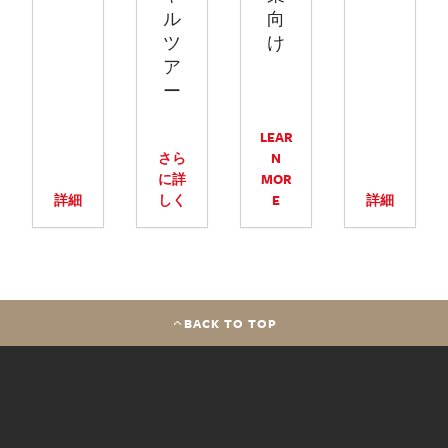
ル
向
ツ
け
ア
ー
LEAR
さら
N
に詳
MOR
詳細
しく
E
詳細
BACK TO TOP