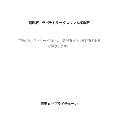
処理石、ラボラトリー グロウン＆模造石
宝石がラボラトリー グロウン、処理石または模造石である
か識別します。
市場 & サプライチェーン