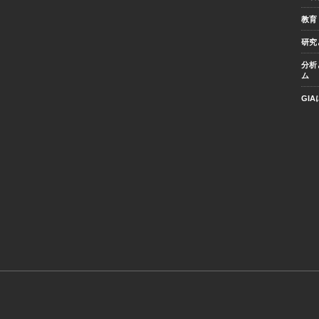
教育
研究
分析
ム
GI