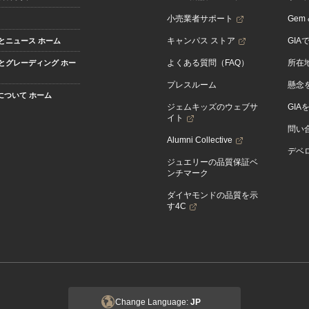
小売業者サポート
Gem &
キャンパス ストア
GIA
とニュース ホーム
よくある質問（FAQ）
所在
とグレーディング ホー
プレスルーム
懸念
Aについて ホーム
ジェムキッズのウェブサ
GIA
イト
問い
Alumni Collective
デベロ
ジュエリーの品質保証ベ
ンチマーク
ダイヤモンドの品質を示
す4C
Change Language:
JP