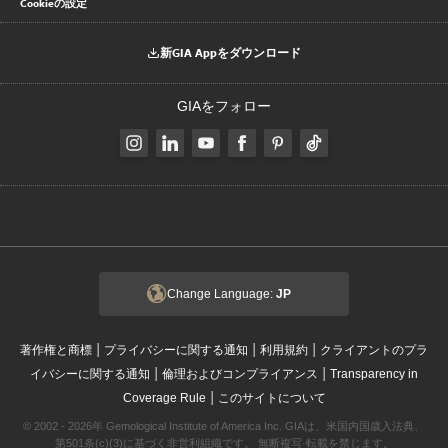
Cookieの設定
新GIA Appをダウンロード
GIAをフォロー
Change Language:
JP
|
|
|
著作権と商標
プライバシーに関する通知
利用規約
クライアントのプラ
|
|
イバシーに関する通知
倫理およびコンプライアンス
Transparency in
|
Coverage Rule
このサイトについて
© 2002 - 2026年 Gemological Institute of America Inc. GIAは、米国内国歳入法典、
第501条(c)(3)に基づく非営利組織です。 無断複写·転載を禁じます。