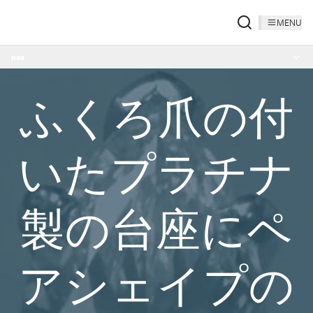
MENU
nav
ふくろ爪の付
いたプラチナ
製の台座にペ
アシェイプの