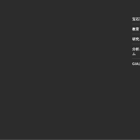
宝石
教育
研究
分析
ム
GI