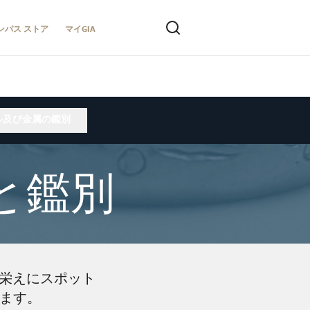
ンパス ストア
マイGIA
ル及び金属の鑑別
と鑑別
来栄えにスポット
びます。