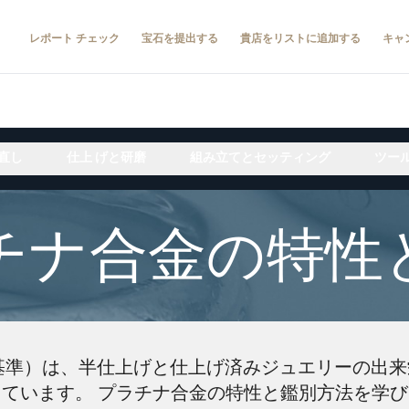
レポート チェック
宝石を提出する
貴店をリストに追加する
キャ
直し
仕上 げと研磨
組み立てとセッティング
ツー
チナ合金の特性
証基準）は、半仕上げと仕上げ済みジュエリーの出
ています。 プラチナ合金の特性と鑑別方法を学