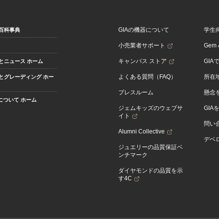
GIAの機器について
学生
百科事典
小売業者サポート
Gem &
キャンパス ストア
GIA
とニュース ホーム
よくある質問（FAQ）
所在
とグレーディング ホー
プレスルーム
懸念
Aについて ホーム
ジェムキッズのウェブサ
GIA
イト
問い
Alumni Collective
デベロ
ジュエリーの品質保証ベ
ンチマーク
ダイヤモンドの品質を示
す4C