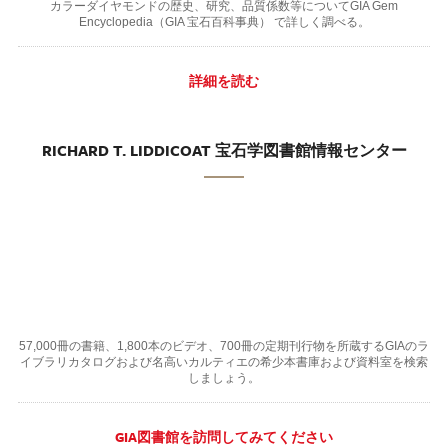
カラーダイヤモンドの歴史、研究、品質係数等についてGIA Gem
Encyclopedia（GIA 宝石百科事典） で詳しく調べる。
詳細を読む
RICHARD T. LIDDICOAT 宝石学図書館情報センター
57,000冊の書籍、1,800本のビデオ、700冊の定期刊行物を所蔵するGIAのラ
イブラリカタログおよび名高いカルティエの希少本書庫および資料室を検索
しましょう。
GIA図書館を訪問してみてください