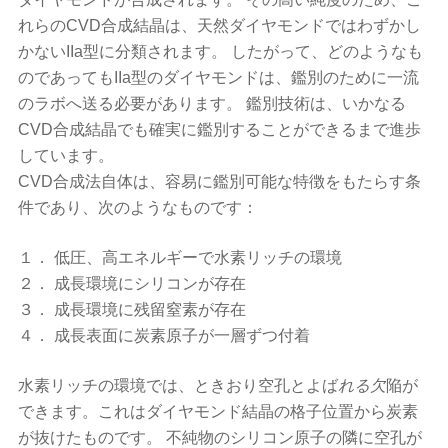
れらのCVD合成結晶は、天然ダイヤモンドではわずかし
かないIIa型に分類されます。 したがって、どのようなも
のであってもIIa型のダイヤモンドは、鑑別のために一流
のラボへ送る必要があります。 鑑別技術は、いかなる
CVD合成結晶でも確実に鑑別することができるまで進歩
しています。
CVD合成法自体は、容易に鑑別可能な特徴をもたらす条
件であり、次のようなものです：
１． 低圧、高エネルギーで水素リッチの環境
２． 成長環境にシリコンが存在
３． 成長環境に残留窒素が存在
４． 成長表面に炭素原子が一層ずつ付着
水素リッチの環境では、ときおり空孔とよば
れる欠
陥が
できます。これはダイヤモンド結晶の格子位置から炭素
が抜けたものです。 不純物のシリコン原子の隣に空孔が