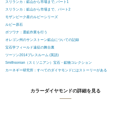
スリランカ：鉱山から市場まで, パート1
スリランカ：鉱山から市場まで、パート2
モザンビーク産のルビーシリーズ
ルビー原石
ボツワナ：選鉱作業を行う
オレゴン州のサンストーン鉱山についての記録
宝石学フィールド遠征の舞台裏
ツーソン2014プレスルーム (英語)
Smithsonian（スミソニアン）宝石・鉱物コレクション
カーネギー研究所：すべてのダイヤモンドにはストーリーがある
カラーダイヤモンドの詳細を見る