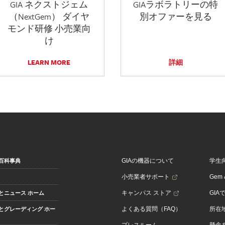
GIA ネクストジェム
GIAラボラトリーの特
（NextGem） ダイヤ
別オファーを見る
モンド研修 小売業向
け
LEARN MORE
詳細
GIAの機器について
学生
百科事典
小売業者サポート
Gem &
キャンパス ストア
GIA
とニュース ホーム
よくある質問（FAQ）
所在
とグレーディング ホー