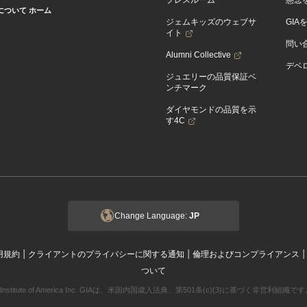
プレスルーム
懸念
Aについて ホーム
ジェムキッズのウェブサ
GIA
イト
問い
Alumni Collective
デベロ
ジュエリーの品質保証ベ
ンチマーク
ダイヤモンドの品質を示
す4C
Change Language:
JP
|
|
用規約
クライアントのプライバシーに関する通知
倫理およびコンプライアンス
ついて
ogical Institute of America Inc. GIAは、米国内国歳入法典、第501条(c)(3)に基づく非