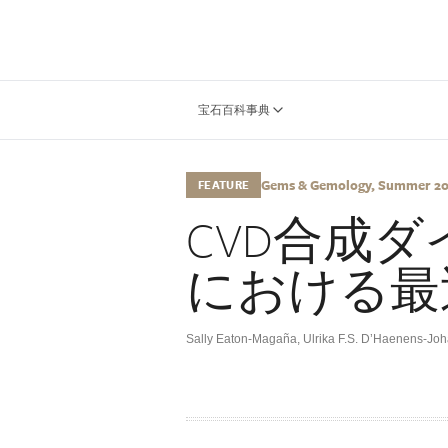
宝石百科事典
Gems & Gemology, Summer 2012
FEATURE
CVD合成
における最近
Sally Eaton-Magaña
,
Ulrika F.S. D’Haenens-Jo