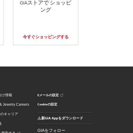
GIAストアで ショッピ
ング
今すぐショッピングする
Eメールの設定
向け情報
Cookieの設定
 Jewelry Careers
でのキャリア
新GIA Appをダウンロード
地
GIAをフォロー