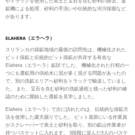
やトラックを使用した表土と宝石を含む砂利の除去、選
鉱機による処理、砂利の手洗いや伝統的な河川採掘など
があります。
ELAHERA（エラヘラ）
スリランカの採鉱地域の最後の訪問先は、機械化された
ピット採鉱と伝統的ピット採鉱が共存する有名な
Elahera（エラヘラ）鉱区でした。 機械化された行程の一
つにも選鉱用の供給水に泥が多く混ざる問題があったの
で、別の洗鉱エリアへ砂利をトラックで輸送していまし
た。 また、宝石を含む砂利の洗鉱過程と残った砂利の確
認のために開始した選鉱を見学しました。
Elahera（エラヘラ）で次に訪れたのは、伝統的な採鉱方
法を使用した露天掘りでした。 ピット底部にいる作業員
がスクレーパーで表土と砂利を取り、別の鉱山作業者が
持つバスケットに入れます。 3段階に並んだ3人のバスケ