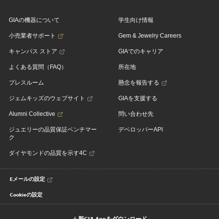
GIAの機器について
学生向け情報
小売業者サポート
Gem & Jewelry Careers
キャンパス ストア
GIAでのキャリア
よくある質問（FAQ）
所在地
プレスルーム
懸念を報告する
ジェムキッズのウェブサイト
GIAを支援する
Alumni Collective
問い合わせ先
ジュエリーの品質保証ベンチマー
デベロッパーAPI
ク
ダイヤモンドの品質を示す4C
Eメールの設定
Cookieの設定
新GIA Appをダウンロード