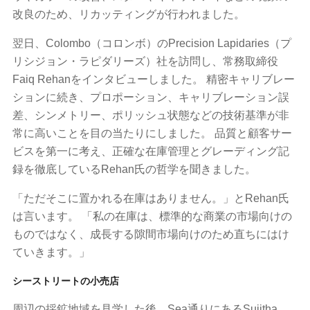
改良のため、リカッティングが行われました。
翌日、Colombo（コロンボ）のPrecision Lapidaries（プ
リシジョン・ラピダリーズ）社を訪問し、常務取締役
Faiq Rehanをインタビューしました。 精密キャリブレー
ションに続き、プロポーション、キャリブレーション誤
差、シンメトリー、ポリッシュ状態などの技術基準が非
常に高いことを目の当たりにしました。 品質と顧客サー
ビスを第一に考え、正確な在庫管理とグレーディング記
録を徹底しているRehan氏の哲学を聞きました。
「ただそこに置かれる在庫はありません。」とRehan氏
は言います。 「私の在庫は、標準的な商業の市場向けの
ものではなく、成長する隙間市場向けのため直ちにはけ
ていきます。」
シーストリートの小売店
周辺の採鉱地域を見学した後、Sea通りにあるSujitha