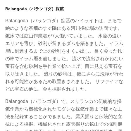
Balangoda（バランゴダ）採鉱
Balangoda（バランゴダ）鉱区のハイライトは、まるで
絵のような茶畑のすぐ隣にある河川採鉱場の訪問です。
鉱床では鉱山作業者が7人働いていました。 水流の遅い
エリアを選び、砂利が留まるダムを築きました。 イラム
層に到達するまで上の砂利をすくい出し、長く尖った鉄
の棒でイラム層を崩しました。 流水で流出されかねない
宝石を含む砂利を手作業で拾い上げ、目に見える宝石を
取り除きました。 残りの砂利は、後にさらに洗浄が行わ
れる可能性があるため取置きされました。 サファイアな
どの宝石の他に、金も採掘されました。
Balangoda（バランゴダ）で、スリランカの伝統的な採
鉱作業から機械化されたモダンな採鉱作業まで様々な工
法を記録することができました。露天掘りと伝統的な立
抗による採掘、機械化された露天掘りの鉱山での掘削機