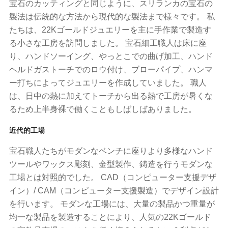
宝石のカッティングと同じように、スリランカの宝石の
製法は伝統的な方法から現代的な製法まで様々です。 私
たちは、22Kゴールドジュエリーを主に手作業で製造す
る小さな工房を訪問しました。 宝石細工職人は床に座
り、ハンドソーイング、やっとこでの曲げ加工、ハンド
ヘルドガストーチでのロウ付け、ブローパイプ、ハンマ
ー打ちによってジュエリーを作成していました。 職人
は、日中の熱に加えてトーチから出る熱で工房が暑くな
るため上半身裸で働くこともしばしばありました。
近代的工場
宝石職人たちがモダンなベンチに座りより多様なハンド
ツールやワックス彫刻、金型製作、鋳造を行うモダンな
工場とは対照的でした。 CAD（コンピューター支援デザ
イン）/ CAM（コンピューター支援製造）でデザイン設計
を行います。 モダンな工場には、大量の製品かつ重量が
均一な製品を製造することにより、人気の22Kゴールド