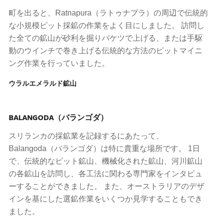
町を出ると、Ratnapura（ラトゥナプラ）の周辺で伝統的
な小規模ピット採鉱の作業をよく目にしました。 訪問し
た全ての鉱山が砂利を掘りバケツで上げる、または手駆
動のウインチで巻き上げる伝統的な方法のピットマイニ
ング作業を行っていました。
ウラルエメラルド鉱山
BALANGODA（バランゴダ）
スリランカの採鉱業を記録するにあたって、
Balangoda（バランゴダ）は特に貴重な場所です。 1日
で、伝統的なピット鉱山、機械化された鉱山、河川鉱山
の各鉱山を訪問し、各工法に関わる専門家をインタビュ
ーすることができました。 また、オーストラリアのデザ
インを基にした選鉱作業をいくつか見学することもでき
ました。