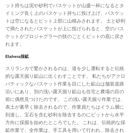
ット持ちは泥や砂利でバスケットが山盛一杯になるとタ
イミング良く上のバスケット持ちに投げ上げ、バスケッ
トは空になるとピット上部に山積みされます。 土と砂利
で満たされたバスケットが上に投げられると、空のバス
ケットがプロジャグラーの技のごとくピットの底に戻さ
れます。
Elahera採鉱
スリランカで驚かされるのは、道を少し運転すると伝統
的な露天掘り鉱山に出くわすことです。 私たちがアクロ
バティックなバスケット作業を目にした鉱山は舗装道路
沿いにあり、別の浅い露天掘り鉱山も住宅と農場の目の
前に偶然見つけたのです。 この浅い露天掘り作業では、
表土が素早く除去されるので、作業員たちはイラム層に
到達し、宝石を含む砂利を除去するのにピットから水平
方向に採掘を始めたところでした。 これは、伝統的な採
鉱作業で、全作業は、手工具を用いて行われ、除去され