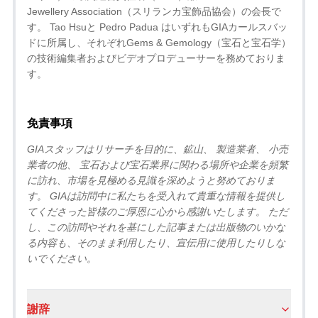
Jewellery Association（スリランカ宝飾品協会）の会長で
す。 Tao Hsuと Pedro Padua はいずれもGIAカールスバッ
ドに所属し、それぞれGems & Gemology（宝石と宝石学）
の技術編集者およびビデオプロデューサーを務めておりま
す。
免責事項
GIAスタッフはリサーチを目的に、鉱山、 製造業者、 小売
業者の他、 宝石および宝石業界に関わる場所や企業を頻繁
に訪れ、市場を見極める見識を深めようと努めておりま
す。 GIAは訪問中に私たちを受入れて貴重な情報を提供し
てくださった皆様のご厚恩に心から感謝いたします。 ただ
し、この訪問やそれを基にした記事または出版物のいかな
る内容も、そのまま利用したり、宣伝用に使用したりしな
いでください。
謝辞