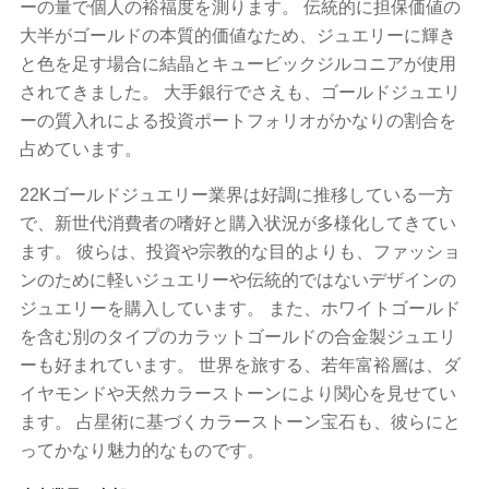
ーの量で個人の裕福度を測ります。 伝統的に担保価値の
大半がゴールドの本質的価値なため、ジュエリーに輝き
と色を足す場合に結晶とキュービックジルコニアが使用
されてきました。 大手銀行でさえも、ゴールドジュエリ
ーの質入れによる投資ポートフォリオがかなりの割合を
占めています。
22Kゴールドジュエリー業界は好調に推移している一方
で、新世代消費者の嗜好と購入状況が多様化してきてい
ます。 彼らは、投資や宗教的な目的よりも、ファッショ
ンのために軽いジュエリーや伝統的ではないデザインの
ジュエリーを購入しています。 また、ホワイトゴールド
を含む別のタイプのカラットゴールドの合金製ジュエリ
ーも好まれています。 世界を旅する、若年富裕層は、ダ
イヤモンドや天然カラーストーンにより関心を見せてい
ます。 占星術に基づくカラーストーン宝石も、彼らにと
ってかなり魅力的なものです。