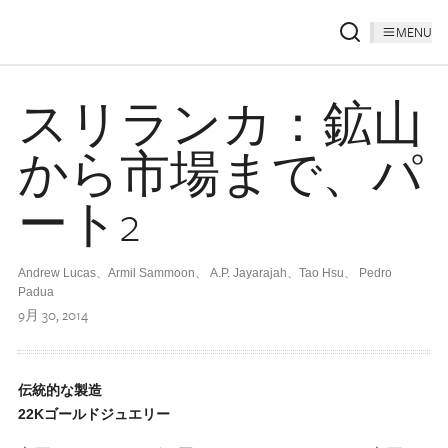
MENU
スリランカ：鉱山
から市場まで、パ
ート2
Andrew Lucas、Armil Sammoon、 A.P. Jayarajah、Tao Hsu、 Pedro
Padua
9月 30, 2014
伝統的な製造
22Kゴールドジュエリー