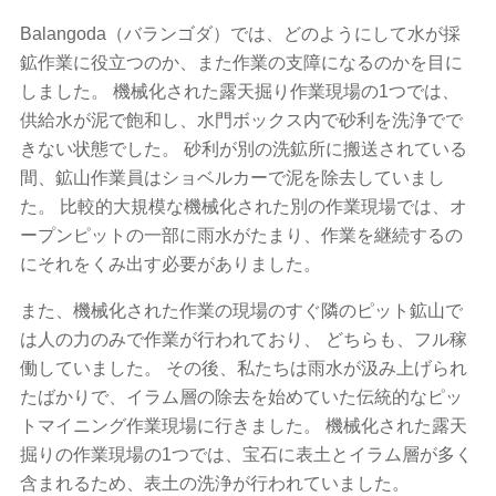
Balangoda（バランゴダ）では、どのようにして水が採
鉱作業に役立つのか、また作業の支障になるのかを目に
しました。 機械化された露天掘り作業現場の1つでは、
供給水が泥で飽和し、水門ボックス内で砂利を洗浄でで
きない状態でした。 砂利が別の洗鉱所に搬送されている
間、鉱山作業員はショベルカーで泥を除去していまし
た。 比較的大規模な機械化された別の作業現場では、オ
ープンピットの一部に雨水がたまり、作業を継続するの
にそれをくみ出す必要がありました。
また、機械化された作業の現場のすぐ隣のピット鉱山で
は人の力のみで作業が行われており、 どちらも、フル稼
働していました。 その後、私たちは雨水が汲み上げられ
たばかりで、イラム層の除去を始めていた伝統的なピッ
トマイニング作業現場に行きました。 機械化された露天
掘りの作業現場の1つでは、宝石に表土とイラム層が多く
含まれるため、表土の洗浄が行われていました。