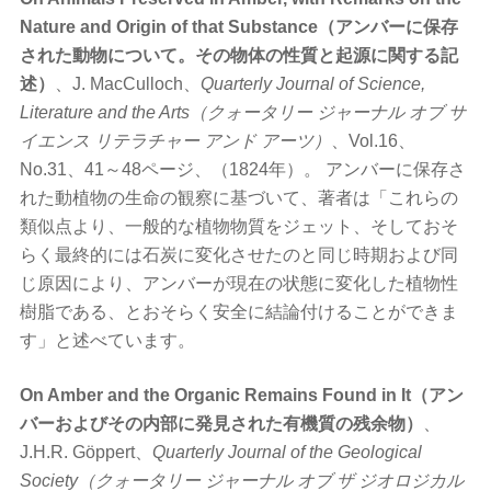
Nature and Origin of that Substance（アンバーに保存
された動物について。その物体の性質と起源に関する記
述）
、J. MacCulloch、
Quarterly Journal of Science,
Literature and the Arts（クォータリー ジャーナル オブ サ
イエンス リテラチャー アンド アーツ）
、Vol.16、
No.31、41～48ページ、（1824年）。 アンバーに保存さ
れた動植物の生命の観察に基づいて、著者は「これらの
類似点より、一般的な植物物質をジェット、そしておそ
らく最終的には石炭に変化させたのと同じ時期および同
じ原因により、アンバーが現在の状態に変化した植物性
樹脂である、とおそらく安全に結論付けることができま
す」と述べています。
On Amber and the Organic Remains Found in It（アン
バーおよびその内部に発見された有機質の残余物）
、
J.H.R. Göppert、
Quarterly Journal of the Geological
Society（クォータリー ジャーナル オブ ザ ジオロジカル