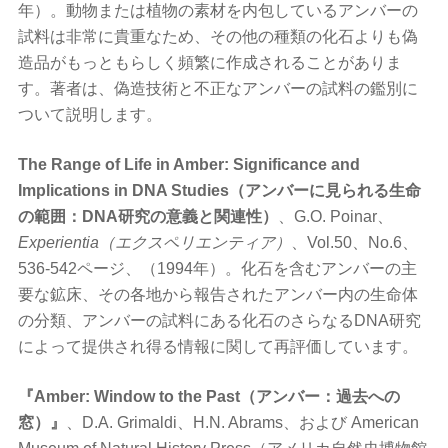
年）。動物または植物の素材を内包しているアンバーの
試料は非常に貴重なため、その他の種類の化石よりも偽
造品がもっともらしく頻繁に作成されることがありま
す。著者は、偽造技術と不正なアンバーの試料の鑑別に
ついて説明します。
The Range of Life in Amber: Significance and
Implications in DNA Studies（アンバーに見られる生命
の範囲：DNA研究の意義と関連性）
、G.O. Poinar、
Experientia（エクスペリエンティア）
、Vol.50、No.6、
536-542ページ、（1994年）。化石を含むアンバーの主
要な鉱床、その各地から報告されたアンバー内の生命体
の分類、アンバーの試料にある化石のさらなるDNA研究
によって提供され得る情報に関して再評価しています。
『Amber: Window to the Past（アンバー：過去への
窓）』
、D.A. Grimaldi、H.N. Abrams、および American