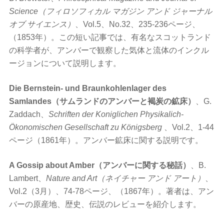
Science（フィロソフィカル マガジン アンド ジャーナル
オブ サイエンス）
、Vol.5、No.32、235-236ページ、
（1853年）。この短い記事では、有名なスコットランド
の科学者が、アンバーで観察した気体と流体のインクル
ージョンについて説明します。
Die Bernstein- und Braunkohlenlager des
Samlandes（サムランドのアンバーと褐炭の鉱床）
、G.
Zaddach、
Schriften der Koniglichen Physikalich-
Ökonomischen Gesellschaft zu Königsberg
、Vol.2、1-44
ページ（1861年）。アンバー鉱床に関する説明です。
A Gossip about Amber（アンバーに関する秘話）
、B.
Lambert、
Nature and Art（ネイチャー アンド アート）
、
Vol.2（3月）、74-78ページ、（1867年）。著者は、アン
バーの原産地、歴史、伝説のレビューを紹介します。