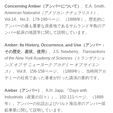
Concerning Amber（アンバーについて）
、E.A. Smith、
American Naturalist（アメリカン ナチュラリスト）
、
Vol.14、No.3、179-190ページ、（1888年）。歴史的に
アンバーの最も重要な原産地であるサムランド半島のア
ンバー鉱床の地質学に関して説明しています。
Amber: Its History, Occurrence, and Use（アンバー：
その歴史、産状、使用）
、J.S. Newberry、
Transactions
of the New York Academy of Sciences（トランザクショ
ンズ オブ ザ ニューヨーク アカデミー オブ サイエン
ス）
、Vol.8、156-158ページ、（1889年）。当時同アカ
デミーの社長であった著者が行った講演の要約です。
Amber（アンバー）
、A.H. Japp, 『Days with
Industrials（産業の日々）』、102-111ページ、（1889
年）。アンバーの伝説およびバルト海沿岸のアンバー採
鉱事業に関して説明しています。