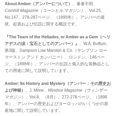
About Amber（アンバーについて）
、著者不明、
Cornhill Magazine（コーンヒル マガジン）
、Vol.25、
No.147、278-287ページ、（1895年）。アンバーの産
状、起源および伝説に関する概説です。
『The Tears of the Heliades, or Amber as a Gem（ヘリ
アデスの涙：宝石としてのアンバー）』
、W.A. Buffum、
第3版、Sampson Low Marston & Co.（サンプソン ロー
マーストン アンド カンパニー）、ロンドン、146ペー
ジ、（1898年）。アンバーの伝説と個人的な装飾品とし
ての用途に関して説明しています。
Amber: Its History and Mystery（アンバー：その歴史お
よび神秘）
、J. Milne、
Windsor Magazine（ウィンザー
マガジン）
、Vol.8、（8月）、272-276ページ、（1898
年）。アンバーの歴史およびヨーロッパのいくつかの原
産地に関して説明しています。