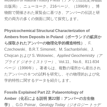
Museum of Natural History Press（アメリカ自然史博物館
出版局）、ニューヨーク、216ページ、（1996年）。博
物館で開催された展覧会に基づき、アンバーの伝説と研
究の両方の多くの側面に関して探究します。
Physicochemical Structural Characterization of
Ambers from Deposits in Poland（ポーランドの鉱床か
ら採取されたアンバーの物理化学的構造特性）
、F.
Czechowski、B.R.T. Simoneit、M. Sachanbiński、J.
Chojcan および S. Wolowiec、
Applied Geochemistry（ア
プライド ジオケミストリー）
、Vol.11、No.6、811-834
ページ（1996年）。著者らは、複数の場所から産出され
たアンバーの８つの試料を研究し、その物理的および化
学的特性に関するデータを紹介します。
Fossils Explained Part 22: Palaeontology of
Amber（化石による説明 第22部：アンバーの古生物
学）
、G.O. Poinar、
Geology Today（ジオロジー トゥデ