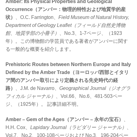
Amber: Its Physical Properties and Geological
Occurrence（アンバー：物理的特性および地質学的産
状）
、O.C. Farrington、
Field Museum of Natural History,
Department of Geology Leaflet（フィールド自然史博物
館、地質学部の小冊子）
、No.3、1-7ページ、（1923
年）。この博物館の学芸員である著者がアンバーに関す
る一般的な概要を紹介します。
Prehistoric Routes between Northern Europe and Italy
Defined by the Amber Trade（ヨーロッパ西部とイタリ
ア間のアンバー取引により定義される先史時代の経
路）
、J.M. de Navarro、
Geographical Journal（ジオグラ
フィカル ジャーナル）
、Vol.66、No.6、481-503ペー
ジ、（1925年）。 記事詳細不明。
Amber – Gem of the Ages（アンバー – 永年の宝石）
、
H.H. Cox、
Lapidary Journal（ラピダリー ジャーナル）
、
Vol.7、No.2、100-108ページおよび No.3、196-204ペー