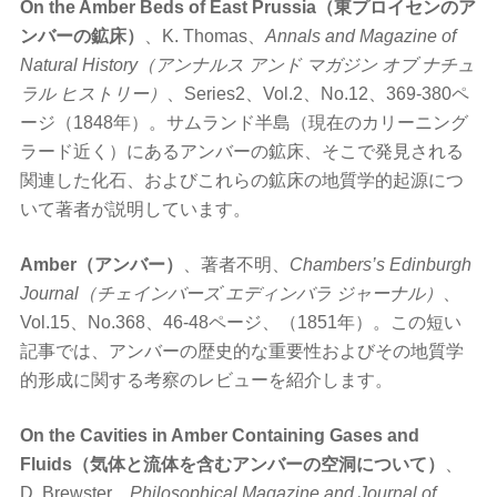
On the Amber Beds of East Prussia（東プロイセンのア
ンバーの鉱床）
、K. Thomas、
Annals and Magazine of
Natural History（アンナルス アンド マガジン オブ ナチュ
ラル ヒストリー）
、Series2、Vol.2、No.12、369-380ペ
ージ（1848年）。サムランド半島（現在のカリーニング
ラード近く）にあるアンバーの鉱床、そこで発見される
関連した化石、およびこれらの鉱床の地質学的起源につ
いて著者が説明しています。
Amber（アンバー）
、著者不明、
Chambers’s Edinburgh
Journal（チェインバーズ エディンバラ ジャーナル）
、
Vol.15、No.368、46-48ページ、（1851年）。この短い
記事では、アンバーの歴史的な重要性およびその地質学
的形成に関する考察のレビューを紹介します。
On the Cavities in Amber Containing Gases and
Fluids（気体と流体を含むアンバーの空洞について）
、
D. Brewster、
Philosophical Magazine and Journal of