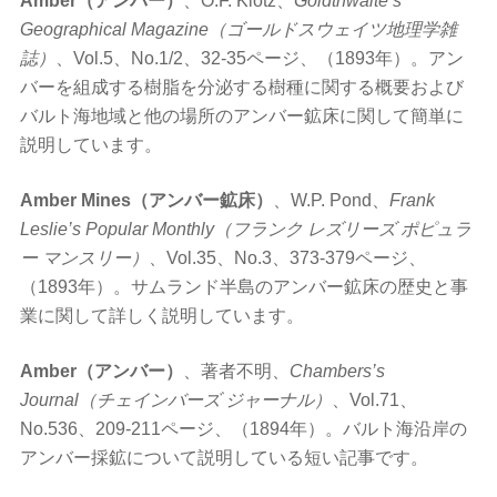
Amber（アンバー）
、O.F. Klotz、
Goldthwaite’s
Geographical Magazine（ゴールドスウェイツ地理学雑
誌）
、Vol.5、No.1/2、32-35ページ、（1893年）。アン
バーを組成する樹脂を分泌する樹種に関する概要および
バルト海地域と他の場所のアンバー鉱床に関して簡単に
説明しています。
Amber Mines（アンバー鉱床）
、W.P. Pond、
Frank
Leslie’s Popular Monthly（フランク レズリーズ ポピュラ
ー マンスリー）
、Vol.35、No.3、373-379ページ、
（1893年）。サムランド半島のアンバー鉱床の歴史と事
業に関して詳しく説明しています。
Amber（アンバー）
、著者不明、
Chambers’s
Journal（チェインバーズ ジャーナル）
、Vol.71、
No.536、209-211ページ、（1894年）。バルト海沿岸の
アンバー採鉱について説明している短い記事です。