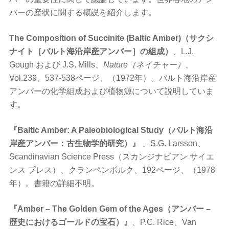
バーの産状に関する概説を紹介します。
The Composition of Succinite (Baltic Amber)（サクシ
ナイト［バルト海沿岸産アンバー］の組成）
、L.J.
Gough および J.S. Mills、
Nature（ネイチャー）
、
Vol.239、537-538ページ、（1972年）。バルト海沿岸産
アンバーの化学組成および植物源について説明していま
す。
『Baltic Amber: A Paleobiological Study（バルト海沿
岸産アンバー：古生物学的研究）』
、S.G. Larsson、
Scandinavian Science Press（スカンジナビアン サイエ
ンス プレス）、クランペンボルク、192ページ、（1978
年）。書籍の詳細不明。
『Amber – The Golden Gem of the Ages（アンバー –
歴史におけるゴールドの宝石）』
、P.C. Rice、Van