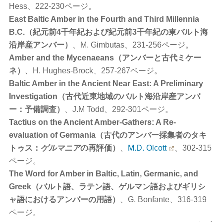
Hess、222-230ページ。
East Baltic Amber in the Fourth and Third Millennia
B.C.（紀元前4千年紀および紀元前3千年紀の東バルト海
沿岸産アンバー）
、M. Gimbutas、231-256ページ。
Amber and the Mycenaeans（アンバーと古代ミケー
ネ）
、H. Hughes-Brock、257-267ページ。
Baltic Amber in the Ancient Near East: A Preliminary
Investigation（古代近東地域のバルト海沿岸産アンバ
ー：予備調査）
、J.M Todd、292-301ページ。
Tactius on the Ancient Amber-Gathers: A Re-
evaluation of Germania（古代のアンバー採集者のタキ
トゥス：
ゲルマニア
の再評価）
、
M.D. Olcott
、302-315
ページ。
The Word for Amber in Baltic, Latin, Germanic, and
Greek（バルト語、ラテン語、ゲルマン語およびギリシ
ャ語におけるアンバーの用語）
、G. Bonfante、316-319
ページ。