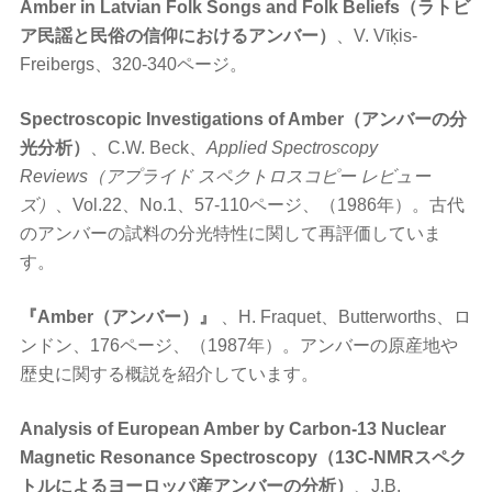
Amber in Latvian Folk Songs and Folk Beliefs（ラトビ
ア民謡と民俗の信仰におけるアンバー）
、V. Vīķis-
Freibergs、320-340ページ。
Spectroscopic Investigations of Amber（アンバーの分
光分析）
、C.W. Beck、
Applied Spectroscopy
Reviews（アプライド スペクトロスコピー レビュー
ズ）
、Vol.22、No.1、57-110ページ、（1986年）。古代
のアンバーの試料の分光特性に関して再評価していま
す。
『Amber（アンバー）』
、H. Fraquet、Butterworths、ロ
ンドン、176ページ、（1987年）。アンバーの原産地や
歴史に関する概説を紹介しています。
Analysis of European Amber by Carbon-13 Nuclear
Magnetic Resonance Spectroscopy（13C-NMRスペク
トルによるヨーロッパ産アンバーの分析）
、J.B.