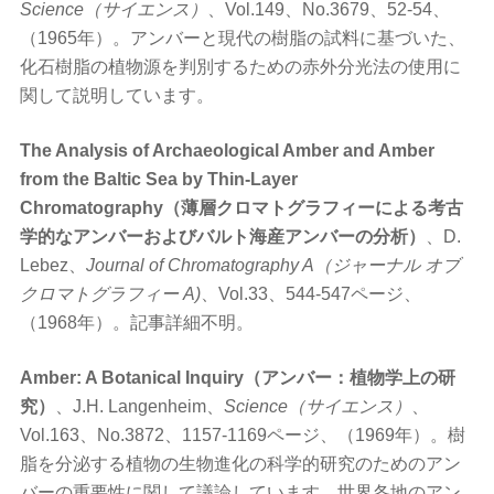
Science（サイエンス）
、Vol.149、No.3679、52-54、
（1965年）。アンバーと現代の樹脂の試料に基づいた、
化石樹脂の植物源を判別するための赤外分光法の使用に
関して説明しています。
The Analysis of Archaeological Amber and Amber
from the Baltic Sea by Thin-Layer
Chromatography（薄層クロマトグラフィーによる考古
学的なアンバーおよびバルト海産アンバーの分析）
、D.
Lebez、
Journal of Chromatography A（ジャーナル オブ
クロマトグラフィー A)
、Vol.33、544-547ページ、
（1968年）。記事詳細不明。
Amber: A Botanical Inquiry（アンバー：植物学上の研
究）
、J.H. Langenheim、
Science（サイエンス）
、
Vol.163、No.3872、1157-1169ページ、（1969年）。樹
脂を分泌する植物の生物進化の科学的研究のためのアン
バーの重要性に関して議論しています。世界各地のアン