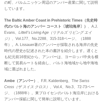
の町、パルムニッケン周辺のアンバー産業に関して説明
しています。
The Baltic Amber Coast in Prehistoric Times（先史時
代のバルト海のアンバー コースト〔琥珀海岸〕）
、A.J.
Evans、
Littell’s Living Age（リテルズ リビング エイ
ジ）
、Vol.177、No.2288、315-318ページ、（1888
年）。A. Lissauer著のアンバーが採取される海岸の先史
時代の歴史が記述された本の書評を紹介します。遅くと
も紀元前16世紀から、アンバーは、ヨーロッパ中央を横
断して貿易ルートを経由し、バルト海地域から地中海地
域に運ばれました。
Ambe（アンバー）
、F.R. Kaldenberg、T
he Swiss
Cross（ザ スイス クロス）
、Vol.4、No.3、72-73ペー
ジ、（1888年）。東プロイセンのバルト海沿岸における
アンバー採鉱に関して簡単に説明しています。