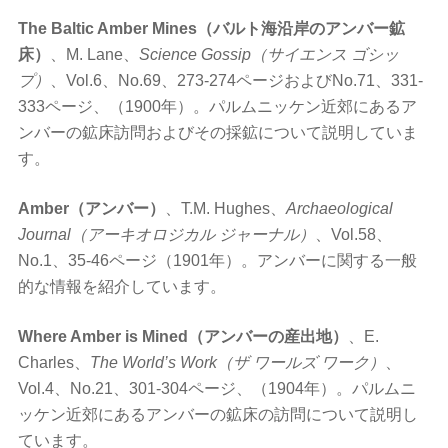
The Baltic Amber Mines（バルト海沿岸のアンバー鉱
床）
、M. Lane、
Science Gossip（サイエンス ゴシッ
プ）
、Vol.6、No.69、273-274ページおよびNo.71、331-
333ページ、（1900年）。パルムニッケン近郊にあるア
ンバーの鉱床訪問およびその採鉱について説明していま
す。
Amber（アンバー）
、T.M. Hughes、
Archaeological
Journal（アーキオロジカル ジャーナル）
、Vol.58、
No.1、35-46ページ（1901年）。アンバーに関する一般
的な情報を紹介しています。
Where Amber is Mined（アンバーの産出地）
、E.
Charles、
The World’s Work（ザ ワールズ ワーク）
、
Vol.4、No.21、301-304ページ、（1904年）。パルムニ
ッケン近郊にあるアンバーの鉱床の訪問について説明し
ています。