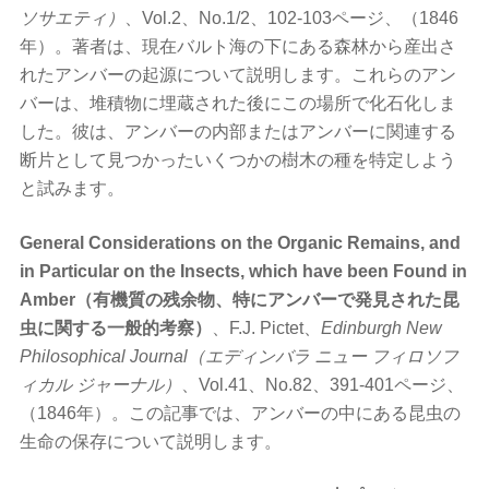
ソサエティ）
、Vol.2、No.1/2、102-103ページ、（1846
年）。著者は、現在バルト海の下にある森林から産出さ
れたアンバーの起源について説明します。これらのアン
バーは、堆積物に埋蔵された後にこの場所で化石化しま
した。彼は、アンバーの内部またはアンバーに関連する
断片として見つかったいくつかの樹木の種を特定しよう
と試みます。
General Considerations on the Organic Remains, and
in Particular on the Insects, which have been Found in
Amber（有機質の残余物、特にアンバーで発見された昆
虫に関する一般的考察）
、F.J. Pictet、
Edinburgh New
Philosophical Journal（エディンバラ ニュー フィロソフ
ィカル ジャーナル）
、Vol.41、No.82、391-401ページ、
（1846年）。この記事では、アンバーの中にある昆虫の
生命の保存について説明します。