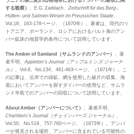
ラニアの第三紀の山岳地帯におけるアンバーの産状に関
する観察）
、E.G. Zaddach、
Zeitschrift für das Berg-,
Hütten- und Salinen-Wesen im Preussichen Staate
、
Vol.18、163-178ページ、（1870年）。著者は、現代のリ
トアニア、ポーランド、ロシアにおけるバルト海のアン
バー鉱床の地質学的条件について説明しています。
The Amber of Samland（サムランドのアンバー）
、著
者不明、
Appleton’s Journal（アップルトンズ ジャーナ
ル）
、Vol.6、No.134、461-463ページ、（1871年）。こ
の記事は、沿岸での採鉱、網を使用した破片の収集、海
底においてアンバーを探すダイバーの使用など、サムラ
ンド半島でのアンバーの回収について説明しています。
About Amber（アンバーについて）
、著者不明、
Chambers’s Journal（チェインバーズ ジャーナル）
、
Vol.50、No.518、757-760ページ、（1873年）。アンバ
ーが発見される場所、アンバーに含まれている可能性の