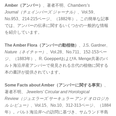
Amber（アンバー）
、著者不明、
Chambers’s
Journal（チェインバーズ ジャーナル）
、Vol.59、
No.953、214-215ページ、（1882年）。この簡単な記事
では、アンバーの伝承に関するいくつかの一般的な情報
を紹介しています。
The Amber Flora（アンバーの動植物）
、J.S. Gardner、
Nature（ネイチャー）
、Vol.28、No.711、152-153ペー
ジ、（1883年）。R. GoeppertおよびA. Menge共著のバ
ルト海沿岸産アンバーで発見される古代の植物に関する
本の書評が提供されています。
Some Facts about Amber（アンバーに関する事実）
、
著者不明、
Jewelers’ Circular and Horological
Review（ジュエラーズ サーキュラー アンド オロロジカ
ル レビュー）
、Vol.15、No.10、312-313ページ、（1884
年）。バルト海沿岸への訪問に基づき、サムランド半島