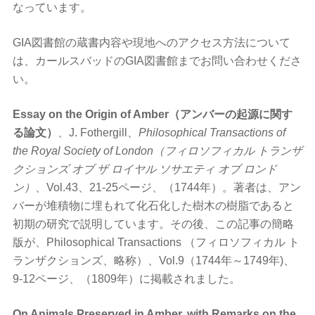
なっています。
GIA図書館の蔵書内容や現地へのアクセス方法について
は、カールスバッドのGIA図書館まで
お問い合わせ
くださ
い。
Essay on the Origin of Amber（アンバーの起源に関す
る論文）
、J. Fothergill、
Philosophical Transactions of
the Royal Society of London（フィロソフィカル トランザ
クションズ オブ ザ ロイヤル ソサエティ オブ ロンド
ン）
、Vol.43、21-25ページ、（1744年）。著者は、アン
バーが堆積物に埋もれて化石化した樹木の樹脂であると
初期の研究で説明しています。その後、この記事の簡略
版が、Philosophical Transactions （フィロソフィカル ト
ランザクションズ、略称）、Vol.9（1744年～1749年)、
9-12ページ、（1809年）に掲載されました。
On Animals Preserved in Amber, with Remarks on the