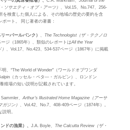
ry（ティネベリーの真珠養殖場）、
C.R. Markham、
Journal of the
オブ・ザ・ソサエティ・オブ・アーツ）
、Vol.15、No.747、256-
にその場所を検査した個人による、その地域の歴史の要約を含
レポート。 同じ著者の著書：
（ティネベリーパールバンク）
、
The Technologist（ザ・テクノロ
302ページ（1865年）、類似のレポートは
All the Year
ド）
、Vol.17、No.423、534-537ページ（1867年）に掲載
明、“The World of Wonder”（ワールドオブワンダ
tter Galpin（カッセル・ペタ—・ガルピン）、ロンドン
真珠養殖場の短い説明が記載されています。
N. Sammler、
Arthur’s Illustrated Home Magazine（アーサ
マガジン）
、Vol.42、No.7、408-409ページ（1874年）。
な説明。
ia（南インドの漁業）、
J.A. Boyle、
The Calcutta Review（ザ・