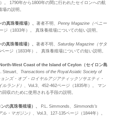
1812年）。 1790年から1800年の間に行われたセイロンへの航
殖場の説明。
（セイロンの真珠養殖場）、
著者不明、
Penny Magazine（ペニー
-476ページ（1833年）。 真珠養殖場についての短い説明。
（セイロンの真珠養殖場）、
著者不明、
Saturday Magazine（サタ
、5-6ページ（1833年）。 真珠養殖場についての短い説明。
the North-West Coast of the Island of Ceylon（セイロン島
J. Steuart、
Transactions of the Royal Asiatic Society of
nd（トランザクションズ・オブ・ロイヤルアジアティックソサエティ・
イルランド）
、Vol.3、452-462ページ（1835年）。 マン
の回収のために使用される手段の説明。
on（セイロンの真珠養殖場）、
P.L. Simmonds、
Simmonds’s
コロニアル・マガジン）
、Vol.3、127-135ページ（1844年）。