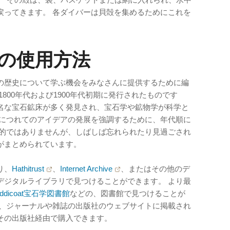
戻ってきます。 各ダイバーは貝殻を集めるためにこれを
の使用方法
の歴史について学ぶ機会をみなさんに提供するために編
800年代および1900年代初期に発行されたものです
名な宝石鉱床が多く発見され、宝石学や鉱物学が科学と
つにつれてのアイデアの発展を強調するために、年代順に
括的ではありませんが、しばしば忘れられたり見過ごされ
がまとめられています。
り、
Hathitrust
、
Internet Archive
、またはその他のデ
デジタルライブラリで見つけることができます。 より最
. Liddicoat宝石学図書館
などの、図書館で見つけることが
常、ジャーナルや雑誌の出版社のウェブサイトに掲載され
その出版社経由で購入できます。