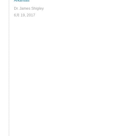
Arkansas
Dr. James Shigley
6月 19, 2017