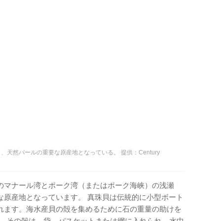
天然パールの重要な原産地となっている。 提供：Century
のマナール湾とポーク湾（またはポーク海峡）の浅瀬
な原産地となっています。 真珠貝は伝統的に小型ボート
れます。海水産貝の殻を集めるために石の重量の助けを
。 その殻は、袋、バスケットまたは網に入れられ、水中