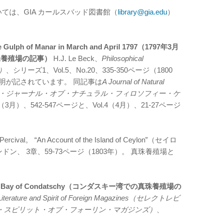
ては、GIA カールスバッド図書館（
library@gia.edu
）
the Gulph of Manar in March and April 1797（1797年3月
珠養殖場の記事）
H.J. Le Beck、
Philosophical
）
、シリーズ1、Vol.5、No.20、335-350ページ（1800
明が記されています。 同記事は
A Journal of Natural
 the Arts（ア・ジャーナル・オブ・ナチュラル・フィロソフィー・ケ
3（3月）、542-547ページと、Vol.4（4月）、21-27ページ
 Percival。 “An Account of the Island of Ceylon”（セイロ
、ロンドン、 3章、59-73ページ（1803年）。 真珠養殖場と
。
ry in the Bay of Condatschy（コンダスキー湾での真珠養殖場の
 Literature and Spirit of Foreign Magazines（セレクトレビ
・スピリット・オブ・フォーリン・マガジンズ）
、