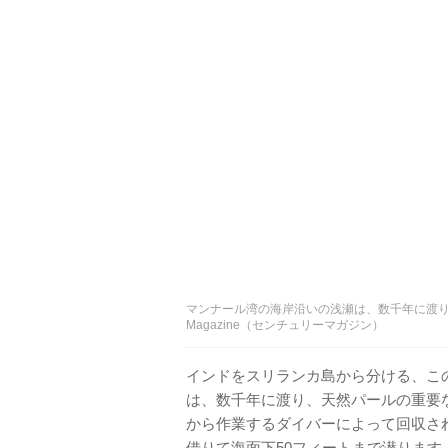
マンナール湾の海岸沿いの浅瀬は、数千年に渡り、
Magazine（センチュリーマガジン）
インドをスリランカ島から分ける、こ
は、数千年に渡り、天然パールの重要
から作業するダイバーによって回収さ
借りて海面下50フィートまで潜ります