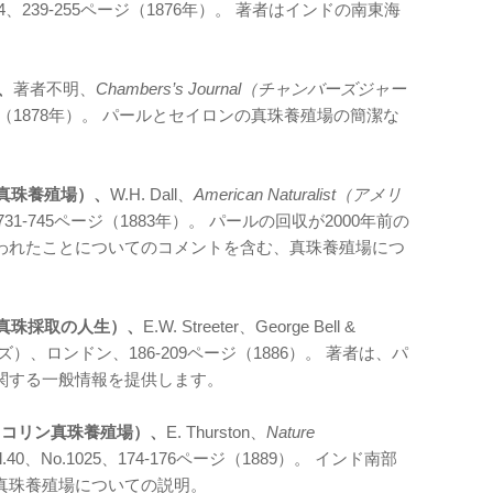
.124、239-255ページ（1876年）。 著者はインドの南東海
。
）、
著者不明、
Chambers’s Journal（チャンバーズジャー
90ページ（1878年）。 パールとセイロンの真珠養殖場の簡潔な
パールと真珠養殖場）、
W.H. Dall、
American Naturalist（アメリ
7、731-745ページ（1883年）。 パールの回収が2000年前の
われたことについてのコメントを含む、真珠養殖場につ
（パールと真珠採取の人生）、
E.W. Streeter、George Bell &
）、ロンドン、186-209ページ（1886）。 著者は、パ
関する一般情報を提供します。
y（トゥティコリン真珠養殖場）、
E. Thurston、
Nature
l.40、No.1025、174-176ページ（1889）。 インド南部
真珠養殖場についての説明。