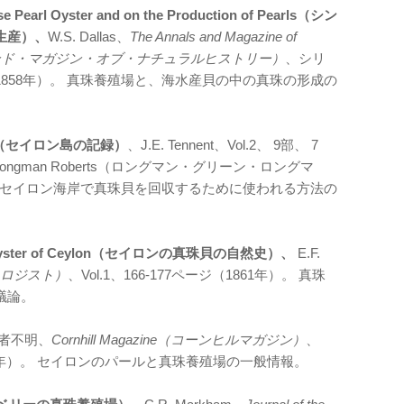
lese Pearl Oyster and on the Production of Pearls（シン
生産）、
W.S. Dallas、
The Annals and Magazine of
ルス・アンド・マガジン・オブ・ナチュラルヒストリー）
、シリ
ページ（1858年）。 真珠養殖場と、海水産貝の中の真珠の形成の
sland”（セイロン島の記録）
、J.E. Tennent、Vol.2、 9部、 7
en Longman Roberts（ロングマン・グリーン・ロングマ
。 セイロン海岸で真珠貝を回収するために使われる方法の
 Pearl Oyster of Ceylon（セイロンの真珠貝の自然史）、
E.F.
テクノロジスト）
、Vol.1、166-177ページ（1861年）。 真珠
議論。
者不明、
Cornhill Magazine（コーンヒルマガジン）
、
ジ（1866年）。 セイロンのパールと真珠養殖場の一般情報。