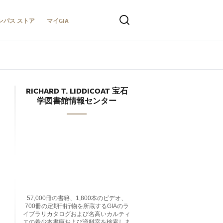
ンパス ストア
マイGIA
RICHARD T. LIDDICOAT 宝石
学図書館情報センター
57,000冊の書籍、1,800本のビデオ、
700冊の定期刊行物を所蔵するGIAのラ
イブラリカタログおよび名高いカルティ
エの希少本書庫および資料室を検索しま