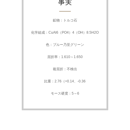
事実
鉱物：トルコ石
化学組成：CuAl6（PO4）4（OH）8.5H2O
色：ブルー乃至グリーン
屈折率：1.610～1.650
複屈折：不検出
比重：2.76（+0.14、-0.36
モース硬度：5～6