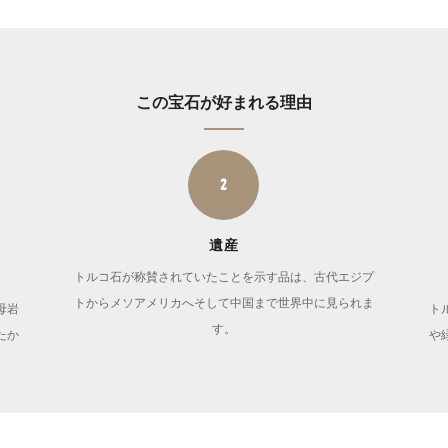
この宝石が好まれる理由
2
遺産
トルコ石が称賛されていたことを示す品は、古代エジプ
トからメソアメリカへそして中国まで世界中に見られま
母岩
ト
す。
たか
や