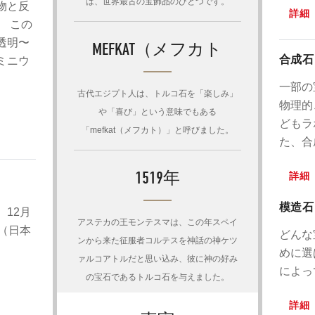
は、世界最古の宝飾品のひとつです。
物と反
詳細
 この
透明〜
MEFKAT（メフカト
合成石
ミニウ
一部の
古代エジプト人は、トルコ石を「楽しみ」
物理的
や「喜び」という意味でもある
どもラ
「mefkat（メフカト）」と呼びました。
た、合
1519年
詳細
模造石
、12月
アステカの王モンテスマは​​、この年スペイ
（日本
どんな
ンから来た征服者コルテスを神話の神ケツ
めに選
ァルコアトルだと思い込み、彼に神の好み
によっ
の宝石であるトルコ石を与えました。
詳細