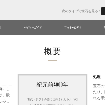
次のタイプで宝石を見る：
要
バイヤーガイド
フォト&ビデオ
概要
処理
紀元前4000年
宝石の
所にし
たり、
は、酸
れる手
古代エジプトの墓に埋葬されたトルコ石
しみこ