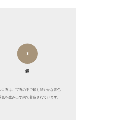
3
銅
ルコ石は、宝石の中で最も鮮やかな青色
緑色を生み出す銅で着色されています。