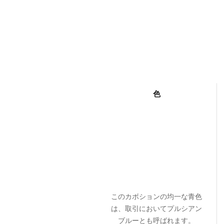
色
このカボションの均一な青色
は、取引においてプルシアン
ブルーとも呼ばれます。