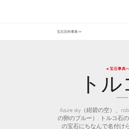
宝石百科事典
◂ 宝石事典
トル
Azure sky（紺碧の空）、robi
の卵のブルー）: トルコ石
の宝石にちなんで名付け