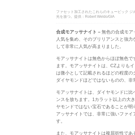
ファセット加工されたこれらのキュービック ジ
光を放つ。提供：Robert Weldo/GIA
合成モアッサナイト –
無色の合成モア
人気を集め、そのブリリアンスと強力
して非常に人気が高まりました。
モアッサナイトは無色からほぼ無色で
ます。モアッサナイトは、CZよりも
は微小として記載されるほどの程度のク
ダイヤモンドほどではないものの、非
モアッサナイトは、ダイヤモンドに比
ンスを放ちます。1カラット以上の大
ヤモンドではない宝石であることが明
アッサナイトでは、非常に強いファイ
す。
また、モアッサナイトは複屈折性であ