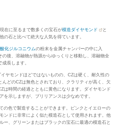
現在に至るまで数多くの宝石が
模造ダイヤモンド
と
は他の石と比べて絶大な人気を得ています。
酸化ジルコニウム
の粉末を金属チャンバーの中に入
その後、溶融物が熱源からゆっくりと移動し、溶融物全
で成長します。
、ダイヤモンドほどではないものの、CZは硬く、耐久性の
とんどのCZは無色とされており、クラリティが高く、欠
CZは時間の経過とともに黄色になります。ダイヤモンド
イアを示しますが、ブリリアンスは少なめです。
べての色で製造することができます。ピンクとイエローの
ヤモンドに非常によく似た模造石として使用されます。他
ブルー、グリーンまたはブラックの宝石に最適の模造石と