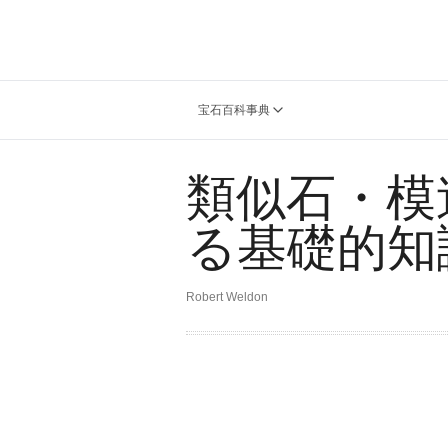
宝石百科事典
類似石・模
る基礎的知
Robert Weldon