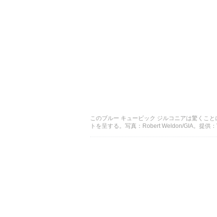
このブルー キュービック ジルコニアは驚くことに
トを呈する。写真：Robert Weldon/GIA。提供：Vict