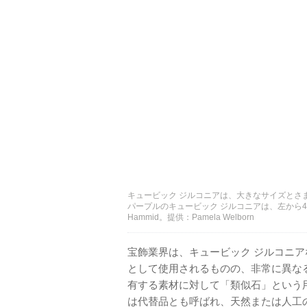
キュービック ジルコニアは、大きなサイズとさ
パープルのキュービック ジルコニアは、左から44.4
Hammid。提供：Pamela Welborn
宝飾業界は、キュービック ジルコニ
として使用されるものの、非常に異な
有する素材に対して「類似石」という
は代替品とも呼ばれ、天然または人工