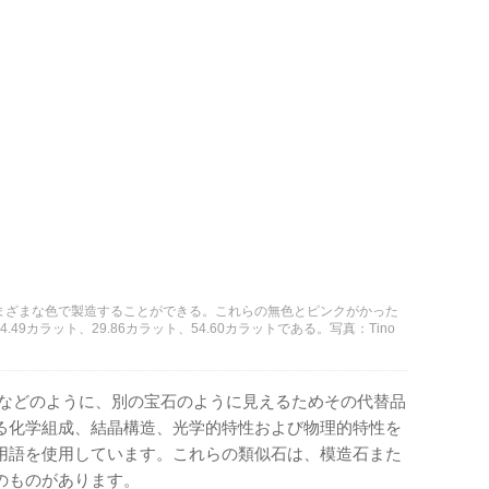
まざまな色で製造することができる。これらの無色とピンクがかった
9カラット、29.86カラット、54.60カラットである。写真：Tino
アなどのように、別の宝石のように見えるためその代替品
る化学組成、結晶構造、光学的特性および物理的特性を
用語を使用しています。これらの類似石は、模造石また
のものがあります。