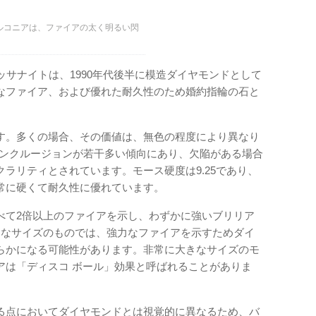
ルコニアは、ファイアの太く明るい閃
ッサナイトは、1990年代後半に模造ダイヤモンドとして
なファイア、および優れた耐久性のため婚約指輪の石と
す。多くの場合、その価値は、無色の程度により異なり
インクルージョンが若干多い傾向にあり、欠陥がある場合
ラリティとされています。モース硬度は9.25であり、
常に硬くて耐久性に優れています。
べて2倍以上のファイアを示し、わずかに強いブリリア
きなサイズのものでは、強力なファイアを示すためダイ
らかになる可能性があります。非常に大きなサイズのモ
アは「ディスコ ボール」効果と呼ばれることがありま
る点においてダイヤモンドとは視覚的に異なるため、バ