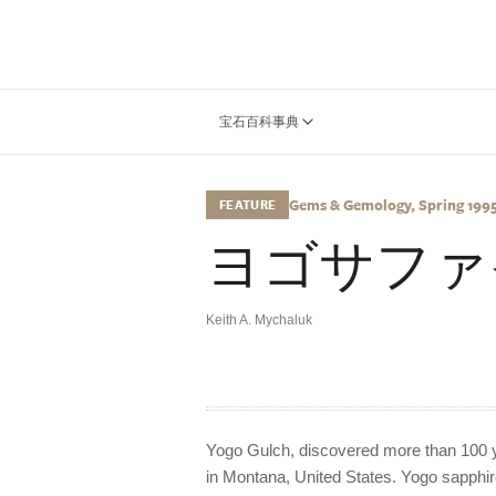
宝石百科事典
Gems & Gemology, Spring 1995, 
FEATURE
ヨゴサファイ
Keith A. Mychaluk
Yogo Gulch, discovered more than 100 y
in Montana, United States. Yogo sapphire