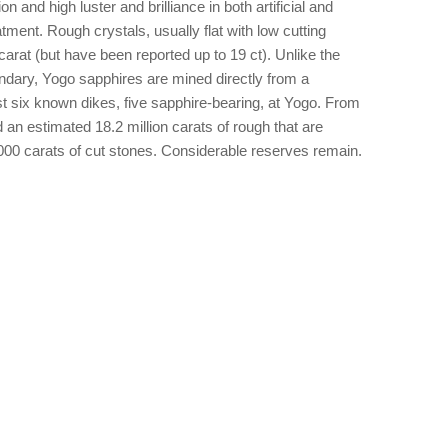
n and high luster and brilliance in both artificial and
eatment. Rough crystals, usually flat with low cutting
carat (but have been reported up to 19 ct). Unlike the
dary, Yogo sapphires are mined directly from a
t six known dikes, five sapphire-bearing, at Yogo. From
an estimated 18.2 million carats of rough that are
000 carats of cut stones. Considerable reserves remain.