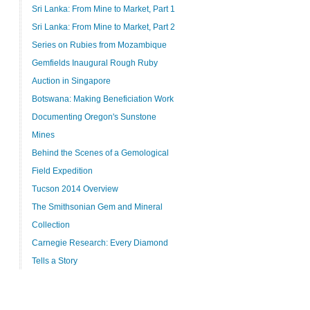
Sri Lanka: From Mine to Market, Part 1
Sri Lanka: From Mine to Market, Part 2
Series on Rubies from Mozambique
Gemfields Inaugural Rough Ruby
Auction in Singapore
Botswana: Making Beneficiation Work
Documenting Oregon's Sunstone
Mines
Behind the Scenes of a Gemological
Field Expedition
Tucson 2014 Overview
The Smithsonian Gem and Mineral
Collection
Carnegie Research: Every Diamond
Tells a Story