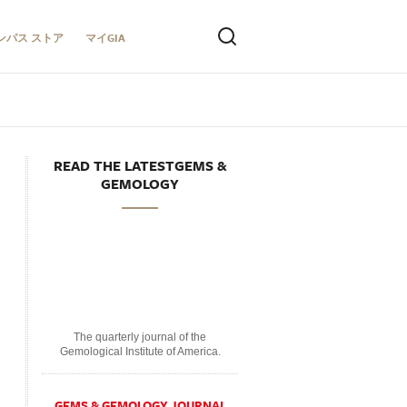
ンパス ストア
マイGIA
READ THE LATESTGEMS &
GEMOLOGY
The quarterly journal of the
Gemological Institute of America.
GEMS & GEMOLOGY JOURNAL