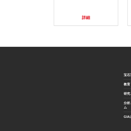
詳細
宝石
教育
研究
分析
ム
GI