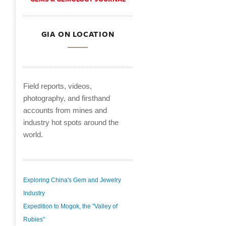
GIA ON LOCATION
Field reports, videos,
photography, and firsthand
accounts from mines and
industry hot spots around the
world.
Exploring China's Gem and Jewelry
Industry
Expedition to Mogok, the "Valley of
Rubies"