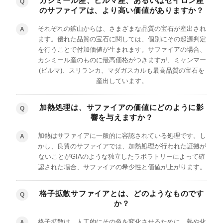
カシミール産、ビルマ産、あるいはセイロン産
Q
のサファイアは、より高い価値がありますか？
それぞれの鉱山からは、さまざまな品質の宝石が産出され
A
ます。優れた品質の宝石に関しては、個別にその起源判定
を行うことで付加価値が生まれます。サファイアの場合、
カシミール産のものに最高価格がつきますが、ミャンマー
(ビルマ)、スリランカ、マダガスカルも最高品質の宝石を
産出しています。
加熱処理は、サファイアの価値にどのように影
Q
響を与えますか？
加熱はサファイアに一般的に容認されている処理です。し
A
かし、良質のサファイアでは、加熱処理が行われた証拠が
ないことがGIAのような独立したラボラトリーによって確
認された場合、サファイアの希少性と価値が上がります。
格子拡散サファイアとは、どのようなものです
Q
か？
格子拡散は、人工的にその色を変化させるために、熱や化
A