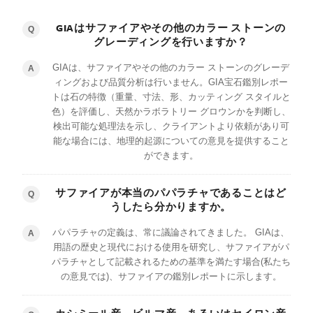
GIAはサファイアやその他のカラー ストーンの
Q
グレーディングを行いますか？
GIAは、サファイアやその他のカラー ストーンのグレーデ
A
ィングおよび品質分析は行いません。GIA宝石鑑別レポー
トは石の特徴（重量、寸法、形、カッティング スタイルと
色）を評価し、天然かラボラトリー グロウンかを判断し、
検出可能な処理法を示し、クライアントより依頼があり可
能な場合には、地理的起源についての意見を提供すること
ができます。
サファイアが本当のパパラチャであることはど
Q
うしたら分かりますか。
パパラチャの定義は、常に議論されてきました。 GIAは、
A
用語の歴史と現代における使用を研究し、サファイアがパ
パラチャとして記載されるための基準を満たす場合(私たち
の意見では)、サファイアの鑑別レポートに示します。