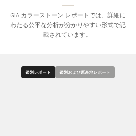
GIA カラーストーン レポートでは、詳細に
わたる公平な分析が分かりやすい形式で記
載されています。
鑑別レポート
鑑別および原産地レポート
GIA 鑑別レポートでは、宝石が天然石またはラボ
グロウンであるかの判定、宝石の種類の鑑別、
さらに検知可能な処理について説明されていま
す。またレポートにはカット、形、重量、寸
法、色に関する詳細な説明があり、依頼された
宝石の写真が添えられています。