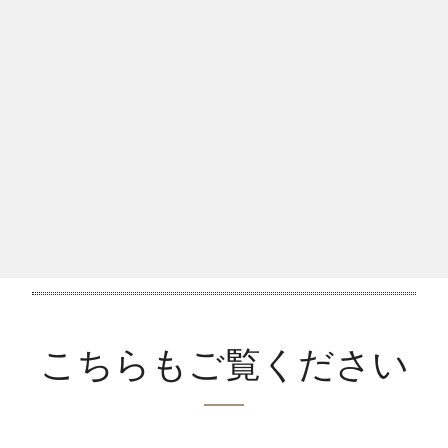
カラーストーン レポートとサービスを
すべて表
示
お持ちの宝石について GIA でレポートを発行し
てみませんか？
宝石を提出する
こちらもご覧ください