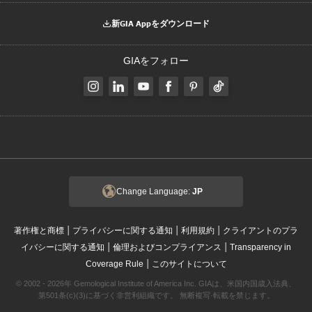
新GIA Appをダウンロード
GIAをフォロー
Change Language:
JP
|
|
|
著作権と商標
プライバシーに関する通知
利用規約
クライアントのプラ
|
|
イバシーに関する通知
倫理およびコンプライアンス
Transparency in
|
Coverage Rule
このサイトについて
© 2002 - 2026年 Gemological Institute of America Inc. GIAは、米国内国歳入法典、
第501条(c)(3)に基づく非営利組織です。 無断複写·転載を禁じます。