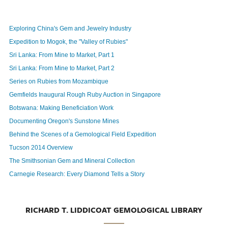
Exploring China's Gem and Jewelry Industry
Expedition to Mogok, the "Valley of Rubies"
Sri Lanka: From Mine to Market, Part 1
Sri Lanka: From Mine to Market, Part 2
Series on Rubies from Mozambique
Gemfields Inaugural Rough Ruby Auction in Singapore
Botswana: Making Beneficiation Work
Documenting Oregon's Sunstone Mines
Behind the Scenes of a Gemological Field Expedition
Tucson 2014 Overview
The Smithsonian Gem and Mineral Collection
Carnegie Research: Every Diamond Tells a Story
RICHARD T. LIDDICOAT GEMOLOGICAL LIBRARY