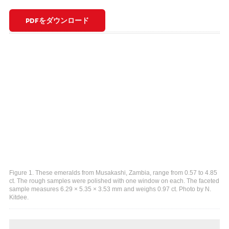
PDFをダウンロード
Figure 1. These emeralds from Musakashi, Zambia, range from 0.57 to 4.85
ct. The rough samples were polished with one window on each. The faceted
sample measures 6.29 × 5.35 × 3.53 mm and weighs 0.97 ct. Photo by N.
Kitdee.