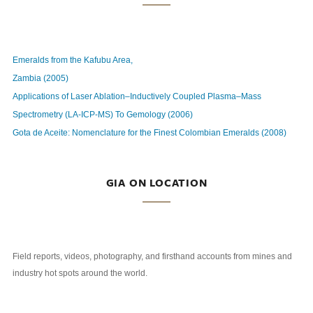
Emeralds from the Kafubu Area,
Zambia (2005)
Applications of Laser Ablation–Inductively Coupled Plasma–Mass
Spectrometry (LA-ICP-MS) To Gemology (2006)
Gota de Aceite: Nomenclature for the Finest Colombian Emeralds (2008)
GIA ON LOCATION
Field reports, videos, photography, and firsthand accounts from mines and
industry hot spots around the world.