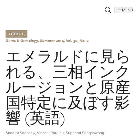
MENU
FEATURE
Gems & Gemology, Summer 2014, Vol. 50, No. 2
エメラルドに見ら
れる、三相インク
ルージョンと原産
国特定に及ぼす影
響 (英語)
Sudarat Saeseaw
,
Vincent Pardieu
,
Supharat Sangsawong