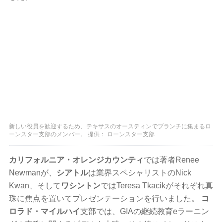
新しい役員を歓迎するため、テキサスのオースティンでブランチに集まるロ
ーンスター支部のメンバー。 提供： ローンスター支部
カリフォルニア・オレンジカウンティ
では著者Renee
Newmanが、
シアトル
は業界スペシャリストのNick
Kwan、そして
ワシントン
ではTeresa Tkacikがそれぞれ真
珠に焦点を置いてプレゼンテーションを行いました。
コ
ロラド・マイルハイ
支部では、GIAの継続教育eラーニン