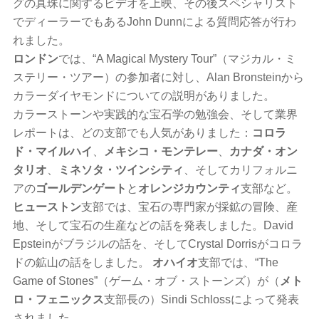
グの真珠に関するビデオを上映、その後スペシャリスト
でディーラーでもあるJohn Dunnによる質問応答が行わ
れました。
ロンドン
では、“A Magical Mystery Tour”（マジカル・ミ
ステリー・ツアー）の参加者に対し、Alan Bronsteinから
カラーダイヤモンドについての説明がありました。
カラーストーンや実践的な宝石学の勉強会、そして業界
レポートは、どの支部でも人気がありました：
コロラ
ド・マイルハイ
、
メキシコ・モンテレー
、
カナダ・オン
タリオ
、
ミネソタ・ツインシティ
、そしてカリフォルニ
アの
ゴールデンゲート
と
オレンジカウンティ
支部など。
ヒューストン
支部では、宝石の専門家が採鉱の冒険、産
地、そして宝石の生産などの話を発表しました。David
Epsteinがブラジルの話を、そしてCrystal Dorrisがコロラ
ドの鉱山の話をしました。
オハイオ
支部では、“The
Game of Stones”（ゲーム・オブ・ストーンズ）が（
メト
ロ・フェニックス
支部長の）Sindi Schlossによって発表
されました。