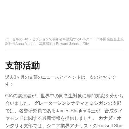
バーゼルのGIAレセプションで参加者を歓迎するGIAグローバル開発担当上級
副社長Anna Martin。 写真撮影：Edward Johnson/GIA
支部活動
過去3ヶ月の支部のニュースとイベントは、次のとおりで
す：
GIAの講演者が、世界中の同窓生対象に専門知識を分かち
合いました。
グレーターシンシナティ
と
ミシガン
の支部
では、名誉研究員であるJames Shigley博士が、合成ダイ
ヤモンドに関する最新情報を提供しました。
カナダ・オ
ンタリオ
支部では、シニア業界アナリストのRussell Shor