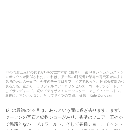
12の同窓会支部の代表がGIAの世界本部に集まり、第14回シンカンカス・シ
ンポジウムが開催された。これは、第一線の研究者や業界の専門家が集まる
勉強のための一日で、今年のテーマはサファイアであった。 同窓会支部の代
表者たち。左から、カリフォルニア：ロサンゼルス、ゴールデンゲート、そ
してサンディエゴ。続いてテキサス：ローンスター、そしてヒューストン。
最後に、マンハッタン、そしてドイツの支部。 提供：Kate Donovan
1年の最初の4ヶ月は、あっという間に過ぎ去ります。まず、
ツーソンの宝石と鉱物ショーがあり、香港のフェア、華やか
で魅惑的なバーゼルワールド、そして各種ショー、イベント