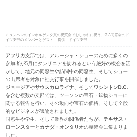
ミュンヘンのインホルゲンタ賞の祝賀会でおしゃれに祝う、GIA同窓会のド
イツ支部のメンバーとゲスト。 提供：ドイツ支部
アフリカ
支部では、アルーシャ・ショーのために多くの
参加者が5月にタンザニアを訪れるという絶好の機会を活
かして、地元の同窓生や訪問中の同窓生、そしてショー
の出席者を対象に社交行事を開催しました。
ジョージア
や
サウスカロライナ
、そして
ワシントンD.C.
を含む複数の支部では、ツーソンの宝石・鉱物ショーに
関する報告を行い、その動向や宝石の価格、そして全般
的なビジネスが議論されました。
同窓生や学生、そして業界の関係者たちが、
テキサス・
ローンスター
と
カナダ・オンタリオ
の親睦会に集まりま
した。