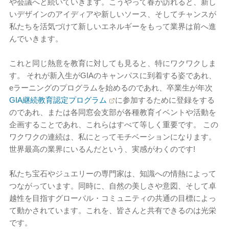
や会議へと続いていきます。こうやって春が訪れると、新し
いデザインのアイディアや新しいソース、そしてチャンスが
私たちを活気づけて新しいエネルギーをもって業界は前へ進
んでいきます。
これと同じ熱意を教育に対しても見ると、特にワクワクしま
す。 それが新入生がGIAのキャンパスに到着する姿であれ、
eラーニングのプログラムを始めるのであれ、卒業生が年次
GIA継続教育認定プログラム
に参加するために登録をする
のであれ、または各同窓会支部が各種教育イベントや活動を
企画することであれ、これらはすべて等しく重要です。 この
ワクワクの連続は、私にとってモチベーションになります。
世界最高の業界にいるんだという、実感がわくのです!
私たち宝石やジュエリーの専門家は、知識への情熱によって
つながっています。同時に、自然の美しさや意図、そして卓
越性を目指すグローバル・コミュニティの共通の目標によっ
て動かされています。これを、皆さんと共有できるのは光栄
です。