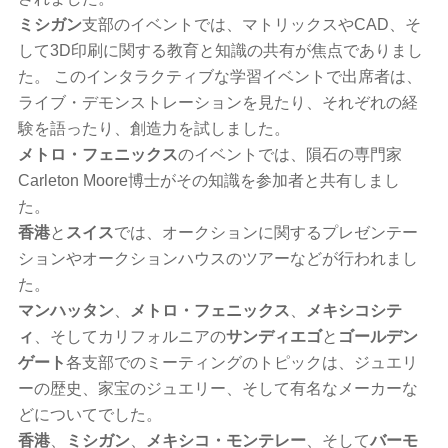
ミシガン
支部のイベントでは、マトリックスやCAD、そ
して3D印刷に関する教育と知識の共有が焦点でありまし
た。 このインタラクティブな学習イベントで出席者は、
ライブ・デモンストレーションを見たり、それぞれの経
験を語ったり、創造力を試しました。
メトロ・フェニックス
のイベントでは、隕石の専門家
Carleton Moore博士がその知識を参加者と共有しまし
た。
香港
と
スイス
では、オークションに関するプレゼンテー
ションやオークションハウスのツアーなどが行われまし
た。
マンハッタン
、
メトロ・フェニックス
、
メキシコシテ
ィ
、そしてカリフォルニアの
サンディエゴ
と
ゴールデン
ゲート
各支部でのミーティングのトピックは、ジュエリ
ーの歴史、家宝のジュエリー、そして有名なメーカーな
どについてでした。
香港
、
ミシガン
、
メキシコ・モンテレー
、そして
バーモ