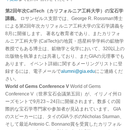
第2回年次CalTech（カリフォルニア工科大学）の宝石学
講義。
ロサンゼルス支部では、George R. Rossman博士
による第2回年次カリフォルニア工科大学の宝石学講義を
8月に開催します。 著名な教育者であり、またカリフォ
ルニア工科大学 (CalTech)の地質・惑星科学学科の鉱物学
教授でもある博士は、鉱物学と化学において、320以上の
出版物を執筆または共著しており、またGIAの元理事でも
あります。 イベント詳細に関するメーリングリストに登
録するには、電子メールで
alumni@gia.edu
にご連絡くだ
さい。
World of Gems Conference V
World of Gems
Conference V（世界宝石会議第五回）が、イリノイ州ロ
ーズモントで9月23～24日に開催されます。数多くの国
際的な宝石学専門家や参加者が見込まれています。 GIA
のスピーカーには、タイのGIAラボのNicholas Sturman、
そして最近Antonio C. Bonnano賞を受賞したカリフォル