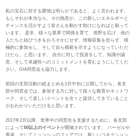
私の宝石に対する愛情は明らかであると、よく言われます。
もしそれが本当なら、その熱意が、この新しいエネルギーと
チャンスを活かすよう皆さんを動かす助けになればと願って
います。 是非、様々な業界で関係を育て、視野を広げ、他の
人たちと結びつきをおろそかにせず、情報収集を怠らず、積
極的に参加をし、そして自ら模範を示すようになっていただ
けたら、と思います。 自分に対して投資をして、知識や誠
意、そして卓越性へのコミットメントを育むようにしてくだ
さい。GIA同窓会も協力します。
前回の支部活動の総まとめを2月中旬に公開してから、各支
部や同窓会では、参加する方に対して様々な教育やネットワ
ーク、そして楽しいイベントを次々と提供してきていること
がおわかりいただけると思います。
2017年2月以降、世界中の同窓生を支援するために、各支部
によって
50以上のイベント
が開催されています。 バーゼルや
香港、そしてミュンヘンのフェアでは、新しいコネクション