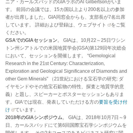
ニア・カールズバッドのGIAラボのAl Gilbertsonがいま
す。 前回の会議では、15カ国以上より200名以上の参加
者が出席しました。GIA同窓会からも、支部長が7名出席
しています。 詳細および登録は、
ウェブサイト
をご覧
ください。
GSAでのGIAセッション
。 GIAは、10月22～25日ワシン
トン州シアトルでの米国地質学会(GSA)第129回年次総会
において、セッションを開催します。 “Gemological
Research in the 21st Century: Characterization,
Exploration and Geological Significance of Diamonds and
other Gem Minerals” （21世紀における宝石学の研究: ダ
イヤモンドやその他宝石鉱物の特性、探査と地質学的意
義）と題し、スピーカーとポスターセッションもありま
す。GIAでは現在、発表していただける方の
要旨を受け付
け
ています。
2018年のGIAシンポジウム
。 GIAは、2018年10月7日～9
日、カールスバッドにて第6回国際宝石学シンポジウムを
開催します。 その2大コースであるビジネスと研究に関