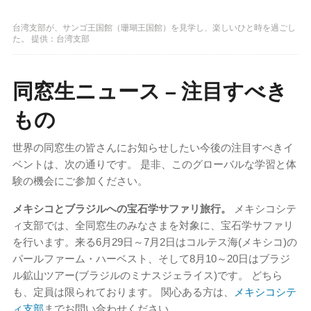
台湾支部が、サンゴ王国館（珊瑚王国館）を見学し、楽しいひと時を過ごし
た。 提供：台湾支部
同窓生ニュース – 注目すべき
もの
世界の同窓生の皆さんにお知らせしたい今後の注目すべきイ
ベントは、次の通りです。 是非、このグローバルな学習と体
験の機会にご参加ください。
メキシコとブラジルへの宝石学サファリ旅行。
メキシコシテ
ィ支部では、全同窓生のみなさまを対象に、宝石学サファリ
を行います。来る6月29日～7月2日はコルテス海(メキシコ)の
パールファーム・ハーベスト、そして8月10～20日はブラジ
ル鉱山ツアー(ブラジルのミナスジェライス)です。 どちら
も、定員は限られております。 関心ある方は、
メキシコシテ
ィ支部
までお問い合わせください。