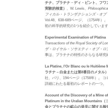
チナ、プラチナ・ディ・ピント、フワ
実験的検査）
、W. Lewis、
Philosophic
フィカル・トランザクションズ・オブ
Vol.48、638-689ページ、（17
初の科学的研究の1つを紹介していま
Experimental Examination of 
Transactions of the Royal S
ザ・ロイヤル・ソサエティ・オブ・ロ
事は、プラチナの特性のさらなる研究
La Platine, l’Or Blanc ou le Huitièm
ラチナ – 白金または第8番目のメタル）
社、パリ、194ページ（1758年）。
詳細にわたる最初のレポートの一つ。
Account of the Discovery of a Mine o
Platinum in the Uralian 
金とプラチナの鉱山の発見に関する報