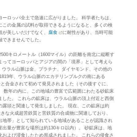
ヨーロッパ全土で急速に広がりました。 科学者たちは、
にこの金属の試料が取得できるようになると、多くの検
観が美しいだけでなく、
腐食
に耐性があり、当時可能
融できませんでした。
2500キロメートル（1600マイル）の距離を南北に縦断す
よってヨーロッパとアジアの間の「境界」として考えら
間、ウラル山脈は金、プラチナ、ダイヤモンド、その他の
1819年、ウラル山脈のエカテリンブルクの南にある
チナが金と合金されて初めて発見されました（その後すぐに、
。 数年の内に、この地域の豊富で広範囲にわたる砂鉱床
ました。 これらの鉱床は、ウラル山脈の頂上付近と西側
の露頭と関連して発生しました。 現在、この鉱床は約
大きな火成超苦鉄質と苦鉄質の合成物に関連しており、
出地帯」として知られている地域があることが認識され
出量が豊富な場所は約130キロ以内）。 砂鉱床は、地
化および浸食したため形成されました。 これらの侵食さ