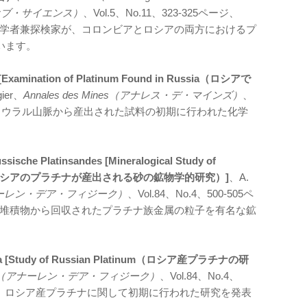
・オブ・サイエンス）
、Vol.5、No.11、323-325ページ、
自然学者兼探検家が、コロンビアとロシアの両方におけるプ
います。
e [Examination of Platinum Found in Russia（ロシアで
gier、
Annales des Mines（アナレス・デ・マインズ）
、
26年）。 ウラル山脈から産出された試料の初期に行われた化学
sische Platinsandes [Mineralogical Study of
 Sands（ロシアのプラチナが産出される砂の鉱物学的研究）]
、A.
ik（アナーレン・デア・フィジーク）
、Vol.84、No.4、500-505ペ
漂砂堆積物から回収されたプラチナ族金属の粒子を有名な鉱
atina [Study of Russian Platinum（ロシア産プラチナの研
Physik（アナーレン・デア・フィジーク）
、Vol.84、No.4、
 著者は、ロシア産プラチナに関して初期に行われた研究を発表