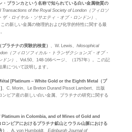
ン・ブランカという名称で知られている白い金属物質の
al Transactions of the Royal Society of London（フィロソ
・ザ・ロイヤル・ソサエティ・オブ・ロンドン）
、
54年）。 この新しい金属の物理的および化学的特性に関する最
す。
Platina（プラチナの実験的検査）
、W. Lewis、
hilosophical
ociety of London（フィロソフィカル・トランザクションズ・オブ・
ンドン）
、Vol.50、148-166ページ、（1757年）。この記
結果について説明します。
e Métal [Platinum – White Gold or the Eighth Metal（プ
]
、C. Morin、Le Breton Durand Pissot Lambert、出版
 コロンビア産の新しい白い金属、プラチナの研究に関する
f Platinum in Colombia, and of Mines of Gold and
Mountains（コロンビアにおけるプラチナ鉱山とウラル山脈における
告）
、A. von Humboldt、
Edinburgh Journal of