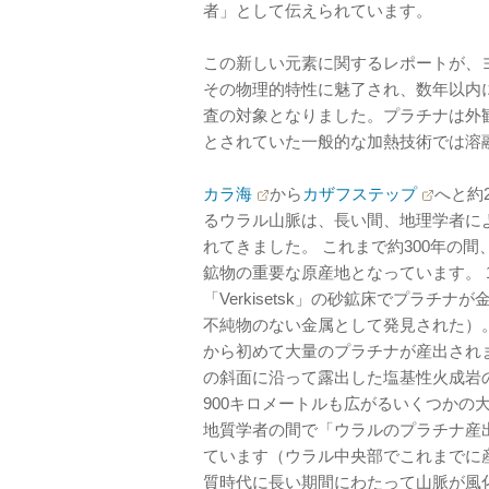
者」として伝えられています。
この新しい元素に関するレポートが、
その物理的特性に魅了され、数年以内
査の対象となりました。プラチナは外
とされていた一般的な加熱技術では溶
カラ海
から
カザフステップ
へと約
るウラル山脈は、長い間、地理学者に
れてきました。 これまで約300年の
鉱物の重要な原産地となっています。 
「Verkisetsk」の砂鉱床でプラ
不純物のない金属として発見された）
から初めて大量のプラチナが産出され
の斜面に沿って露出した塩基性火成岩
900キロメートルも広がるいくつかの
地質学者の間で「ウラルのプラチナ産
ています（ウラル中央部でこれまでに産
質時代に長い期間にわたって山脈が風