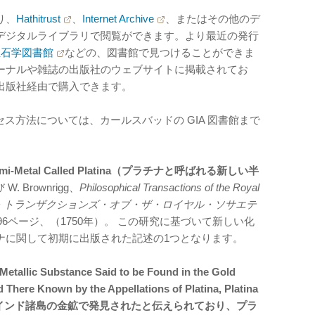
り、
Hathitrust
、
Internet Archive
、またはその他のデ
デジタルライブラリで閲覧ができます。より最近の発行
coat宝石学図書館
などの、図書館で見つけることができま
ーナルや雑誌の出版社のウェブサイトに掲載されてお
出版社経由で購入できます。
セス方法については、カールスバッドの GIA 図書館まで
ew Semi-Metal Called Platina（プラチナと呼ばれる新しい半
 W. Brownrigg、
Philosophical Transactions of the Royal
ソフィカル・トランザクションズ・オブ・ザ・ロイヤル・ソサエテ
84-596ページ、（1750年）。 この研究に基づいて新しい化
ナに関して初期に出版された記述の1つとなります。
Metallic Substance Said to be Found in the Gold
 There Known by the Appellations of Platina, Platina
スペイン領西インド諸島の金鉱で発見されたと伝えられており、プラ