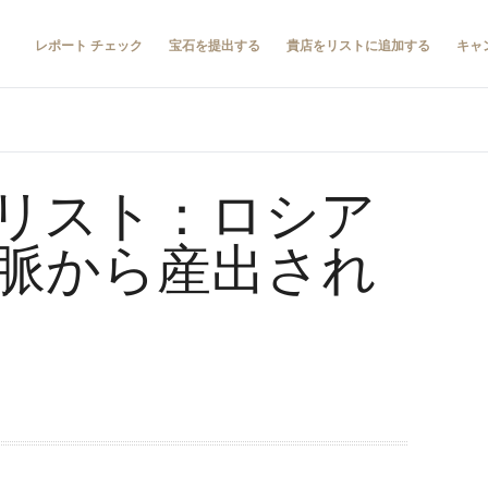
レポート チェック
宝石を提出する
貴店をリストに追加する
キャ
リスト：ロシア
脈から産出され