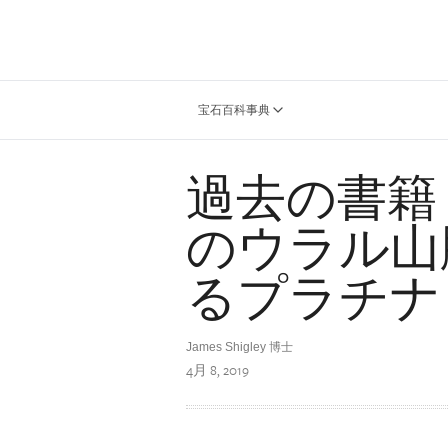
宝石百科事典
過去の書籍
のウラル山
るプラチナ
James Shigley 博士
4月 8, 2019