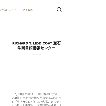
ンパス ストア
マイGIA
RICHARD T. LIDDICOAT 宝石
学図書館情報センター
57,000冊の書籍、1,800本のビデオ、
700冊の定期刊行物を所蔵するGIAのラ
イブラリカタログおよび名高いカルティ
エの希少本書庫および資料室を検索しま