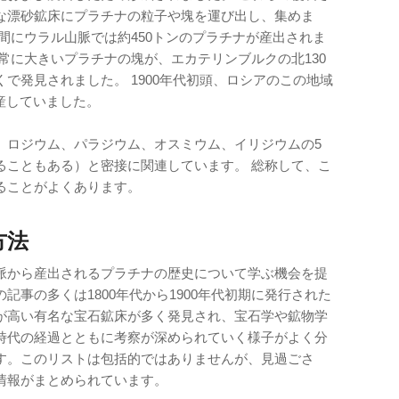
な漂砂鉱床にプラチナの粒子や塊を運び出し、集めま
年の間にウラル山脈では約450トンのプラチナが産出されま
の非常に大きいプラチナの塊が、エカテリンブルクの北130
で発見されました。 1900年代初頭、ロシアのこの地域
産していました。
、ロジウム、パラジウム、オスミウム、イリジウムの5
ることもある）と密接に関連しています。 総称して、こ
ることがよくあります。
方法
脈から産出されるプラチナの歴史について学ぶ機会を提
事の多くは1800年代から1900年代初期に発行された
が高い有名な宝石鉱床が多く発見され、宝石学や鉱物学
時代の経過とともに考察が深められていく様子がよく分
す。このリストは包括的ではありませんが、見過ごさ
情報がまとめられています。