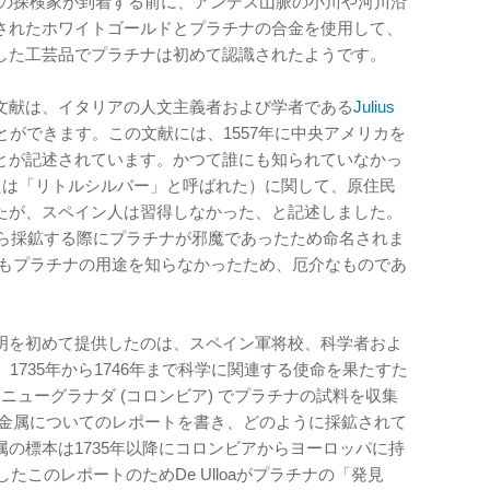
パの探検家が到着する前に、アンデス山脈の小川や河川沿
されたホワイトゴールドとプラチナの合金を使用して、
した工芸品でプラチナは初めて認識されたようです。
文献は、イタリアの人文主義者および学者である
Julius
とができます。この文献には、1557年に中央アメリカを
とが記述されています。かつて誰にも知られていなかっ
たは「リトルシルバー」と呼ばれた）に関して、原住民
たが、スペイン人は習得しなかった、と記述しました。
ら採鉱する際にプラチナが邪魔であったため命名されま
ともプラチナの用途を知らなかったため、厄介なものであ
明を初めて提供したのは、スペイン軍将校、科学者およ
oaでした。1735年から1746年まで科学に関連する使命を果たすた
aはニューグラナダ (コロンビア) でプラチナの試料を収集
の金属についてのレポートを書き、どのように採鉱されて
の標本は1735年以降にコロンビアからヨーロッパに持
たこのレポートのためDe Ulloaがプラチナの「発見