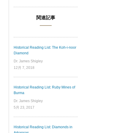
関連記事
Historical Reading List: The Koh-i-noor
Diamond
Dr. James Shigley
12月 7, 2018
Historical Reading List: Ruby Mines of
Burma
Dr. James Shigley
5月 23, 2017
Historical Reading List: Diamonds in
Arkansas