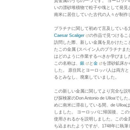
貴金属のうちの一つです。 ヨーロッ
いの漂砂堆積物で粒子や塊として発見
南米に居住していた古代の人々が制作
プラチナに関して初めて言及している
Caesar Scaliger
の作品で見つけるこ
訪問した際、新しい金属を見かけたこ
たこの金属 (スペイン人のプラチナま
はどのように作業するべきか学びまし
この名称は、
銀
と
金
を漂砂鉱床か
した。 原住民とヨーロッパ人は両方
るとみなし、廃棄していました。
この新しい金属に関してより完全な説
び探検家のDon Antonio de Ull
めに南米に滞在している間、de Ullo
しました。 ヨーロッパに帰国後、こ
使用されるかを説明しました。この金属
ち込まれたようですが、1748年に執筆し