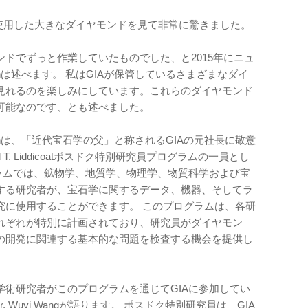
初めて使用した大きなダイヤモンドを見て非常に驚きました。
ドでずっと作業していたものでした、と2015年にニュ
hは述べます。 私はGIAが保管しているさまざまなダイ
見れるのを楽しみにしています。これらのダイヤモンド
可能なのです、とも述べました。
hは、「近代宝石学の父」と称されるGIAの元社長に敬意
 T. Liddicoatポスドク特別研究員プログラムの一員とし
グラムでは、鉱物学、地質学、物理学、物質科学および宝
する研究者が、宝石学に関するデータ、機器、そしてラ
究に使用することができます。 このプログラムは、各研
れぞれが特別に計画されており、研究員がダイヤモン
の開発に関連する基本的な問題を検査する機会を提供し
学術研究者がこのプログラムを通じてGIAに参加してい
 Wuyi Wangが語ります。 ポスドク特別研究員は、GIA