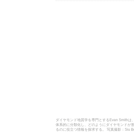
ダイヤモンド地質学を専門とするEvan Smi
体系的に分類化し、どのようにダイヤモンドが
るのに役立つ情報を探求する。 写真撮影：Siu Bo Wo