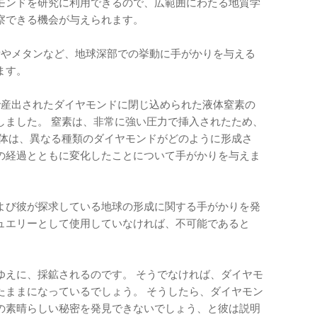
ヤモンドを研究に利用できるので、広範囲にわたる地質学
察できる機会が与えられます。
炭素やメタンなど、地球深部での挙動に手がかりを与える
ます。
で産出されたダイヤモンドに閉じ込められた液体窒素の
しました。 窒素は、非常に強い圧力で挿入されたため、
液体は、異なる種類のダイヤモンドがどのように形成さ
の経過とともに変化したことについて手がかりを与えま
よび彼が探求している地球の形成に関する手がかりを発
ュエリーとして使用していなければ、不可能であると
ゆえに、採鉱されるのです。 そうでなければ、ダイヤモ
たままになっているでしょう。 そうしたら、ダイヤモン
の素晴らしい秘密を発見できないでしょう、と彼は説明