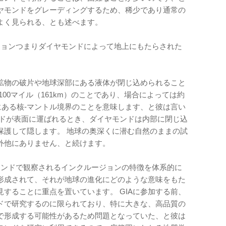
イヤモンドをグレーディングするため、稀少であり通常の
よく見られる、とも述べます。
ージョンつまりダイヤモンドによって地上にもたらされた
鉱物の破片や地球深部にある液体が閉じ込められること
00マイル（161km）のことであり、場合によっては約
ころにある核-マントル境界のことを意味します、と彼は言い
ンドが表面に運ばれるとき、ダイヤモンドは内部に閉じ込
保護して隠します。 地球の奥深くに潜む自然のままの試
外他にありません、と続けます。
ヤモンドで観察されるインクルージョンの特徴を体系的に
形成されて、それが地球の進化にどのような意味をもた
することに重点を置いています。 GIAに参加する前、
ドで研究するのに限られており、特に大きな、高品質の
で形成する可能性があるため問題となっていた、と彼は