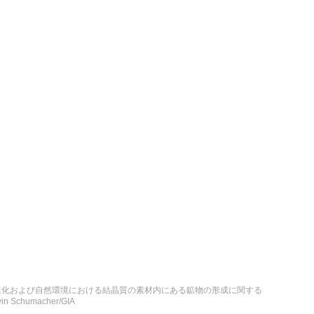
の起源と進化および自然環境における結晶質の素材内にある鉱物の形成に関する
humacher/GIA