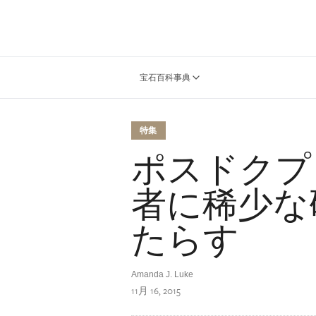
宝石百科事典
特集
ポスドクプ
者に稀少な
たらす
Amanda J. Luke
11月 16, 2015