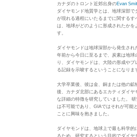
カナダのトロント近郊出身の
Evan Smi
ダイヤモンド地質学とは、地球深部で
が現れる過程にいたるまでに関するす
は、地球がどのように形成されたかを
す。
ダイヤモンドは地球深部から発生され
年前から今日に至るまで、炭素は地球
り、ダイヤモンドは、大陸の形成やプ
る記録を示唆するということになりま
大学卒業後、彼は金、銅または他の鉱
後、カナダ北部にあるエカティダイヤ
な詳細の特徴を研究していました。 
は不可能であり、GIAではそれが可能
ことに興味を抱きました。
ダイヤモンドは、地球上で最も科学的
るため、研究するという目的でダイヤ