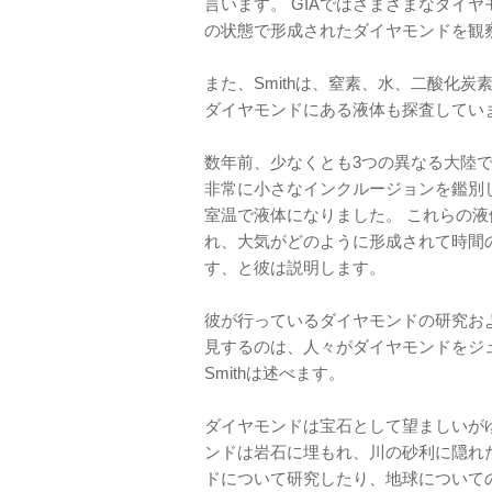
言います。 GIAではさまざまなダイ
の状態で形成されたダイヤモンドを観
また、Smithは、窒素、水、二酸化
ダイヤモンドにある液体も探査してい
数年前、少なくとも3つの異なる大陸
非常に小さなインクルージョンを鑑別
室温で液体になりました。 これらの
れ、大気がどのように形成されて時間
す、と彼は説明します。
彼が行っているダイヤモンドの研究お
見するのは、人々がダイヤモンドをジ
Smithは述べます。
ダイヤモンドは宝石として望ましいが
ンドは岩石に埋もれ、川の砂利に隠れ
ドについて研究したり、地球について