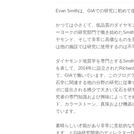
Evan Smithは、GIAでの研究に
かつては小さくて、低品質のダイヤモン
ーヨークの研究部門で働き始めたSmit
ヤモンド、そして非常に高価なものを
は他の施設では研究に使用するのは不
ダイヤモンド地質学を専門とするSmit
を表して、2014年に設立されたRichard
て、GIAで働いています。このプロ
石学に関連する他の分野の研究に従事
ボに提出される稀少で大きい宝石を研
究者の専門知識および興味によってそ
ド、カラーストーン、真珠および機器
ています。
素晴らしい才能があり非常に意欲的な
ます、とGIA研究開発のディレクターDr.