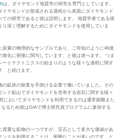
th
は、ダイヤモンド地質学の研究を専門としています。
ダイヤモンドが形成される過程から表面にダイヤモンド
べての研究であると彼は説明します。 地質学者である彼
より深く理解するためにダイヤモンドを使用していま
た炭素の物理的なサンプルであり、ご存知のように46億
の進化に密接に関与しています、と彼は述べます。 つま
レートテクトニクスの始まりのような様々な過程に関す
す、と続けます。
物の鉱床の探査を手掛ける企業で働いていました。その
モンド鉱山でダイヤモンドを含有する岩石に関する様々
研究においてダイヤモンドを利用できるのは通常困難また
となるため彼はGIAで博士研究員プログラムに参加する
に貴重な鉱物の一つですが、宝石として多大な価値があ
モンドを利用することは、困難なことが多いのです、と