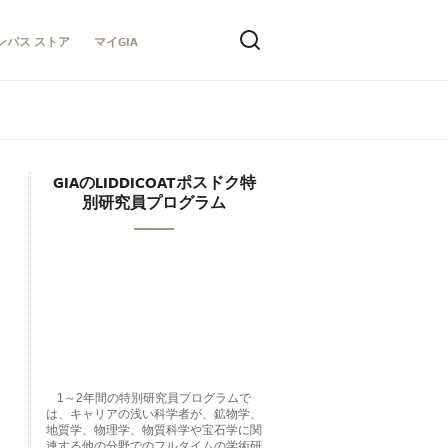
ンパス ストア
マイGIA
GIAのLIDDICOATポスドク特
別研究員プログラム
1～2年間の特別研究員プログラムで
は、キャリアの浅い科学者が、鉱物学、
地質学、物理学、物質科学や宝石学に関
連する他の分野でのフルタイムの学術研