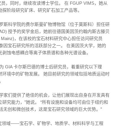
研究员，同时，继续攻读博士学位。 在 FGUP VIMS，她从
勘探阶段研究矿床、研究矿石加工产品等。
）进入俄罗斯科学院的费尔斯曼矿物博物馆（位于莫斯科）担任研
AAD) 授予的奖学金后，她前往德国美因茨约翰内斯古滕贝
iversity Mainz)，在该校的宝石材料研究中心担任访问研究员
奥伯施泰因宝石研究所的活跃部分之一。 在美因茨大学，她的
光剥蚀电感耦合等离子体质谱和各种光谱设备。
金娜）成为 GIA 卡尔斯巴德的博士后研究员，着重研究以下理
然环境中的矿物发展。 她目前研究的领域包括地质运动时
。
轻科学家们提供了绝佳的机会，让他们展现出自身在开发具有
研究能力，”她说。 “所有设施和设备均可由位于纽约和
中包括无创和微创技术，这是宝石研究领域的巨大优势。”
的研究领域——宝石学、矿物学、地质学、材料科学与工程