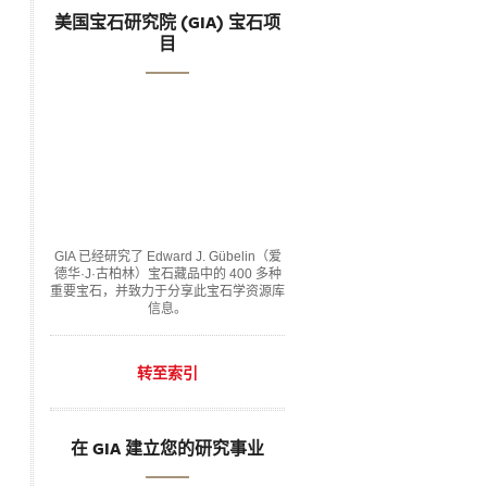
美国宝石研究院 (GIA) 宝石项
目
GIA 已经研究了 Edward J. Gübelin（爱
德华·J·古柏林）宝石藏品中的 400 多种
重要宝石，并致力于分享此宝石学资源库
信息。
转至索引
在 GIA 建立您的研究事业