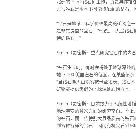
北部的 Ekati 钻石矿工作，负责具体
方很难或是根本不可能接触到的钻石，因
“钻石是地球上科学价值最高的矿物之
是非常贵重的宝石，”他说。 “大量钻石
特的钻石。”
Smith（史密斯）重点研究钻石中的
“钻石生长时，有时会将处于地球深处的
地下 100 英里左右的位置，在某些情况
“当钻石随火山喷发被带至地表，钻石本
矿物能提供类似的地球深处原始样本。”
Smith（史密斯）目前致力于系统性
地球演变的意义方面的研究空白。 他说
的钻石，而一些特别大且品质高的钻石的
到各种各样的钻石，因而有机会看到形