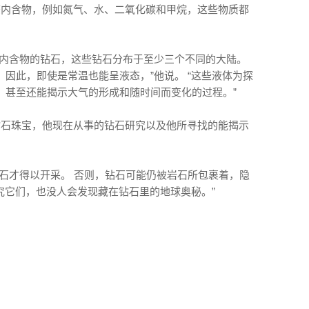
液态内含物，例如氮气、水、二氧化碳和甲烷，这些物质都
氮内含物的钻石，这些钻石分布于至少三个不同的大陆。
因此，即使是常温也能呈液态，”他说。 “这些液体为探
，甚至还能揭示大气的形成和随时间而变化的过程。”
望钻石珠宝，他现在从事的钻石研究以及他所寻找的能揭示
石才得以开采。 否则，钻石可能仍被岩石所包裹着，隐
研究它们，也没人会发现藏在钻石里的地球奥秘。”