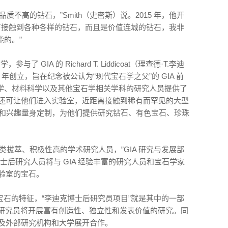
不高的钻石，”Smith（史密斯）说。2015 年，他开
下接触到各种各样的钻石，而且是价值连城的钻石，我非
的。”
 GIA 的 Richard T. Liddicoat（理查德·T.李迪
 年创立，旨在纪念被公认为“现代宝石学之父”的 GIA 前
学、材料科学以及其他宝石学相关学科的研究人员提供了
会，还可让他们进入实验室，近距离接触到稀有而罕见的大型
长和兴趣量身定制，为他们提供研究钻石、有色宝石、珍珠
类拔萃、积极性高的学术研究人员，”GIA 研究与发展部
。 博士后研究人员将与 GIA 经验丰富的研究人员和宝石学家
实验室的宝石。
宝石的特征，“李迪克博士后研究员项目”就是其中的一部
）博士后研究员将开展富有创造性、独立性和发表价值的研究。同
家以及外部研究机构和大学展开合作。