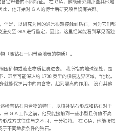
描述含钻母岩的不同特征。 在 GIA，他能研究到那些其他地
此，他开始对 GIA 的博士后研究项目饶有兴趣。
一，但是，以研究为目的通常很难接触到钻石，因为它们都
被送交至 GIA 进行鉴定，因此，这里经常能看到罕见而独
内含物（随钻石一同带至地表的物质）。
周围矿物或液态物质包裹进去。 我所指的地球深处，是
下，甚至可能深达约 1798 英里的核幔边界区域，“他说。
身就能保护其中的内含物，起到隔离的作用。 没有其他
地描述稀有钻石内含物的特征，以填补钻石形成和钻石对于
，来 GIA 工作之前，他只能接触到一些小型且价值不高
形成方式往往与之不同，十分独特。 在 GIA，他能接触
成于不同地质条件的钻石。