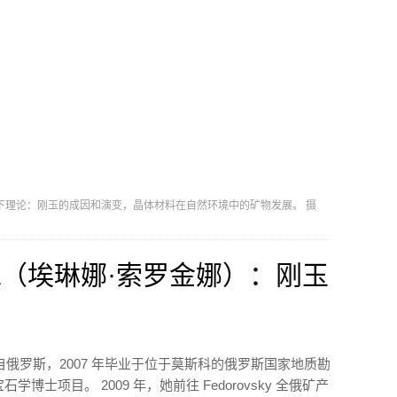
重研究以下理论：刚玉的成因和演变，晶体材料在自然环境中的矿物发展。 摄
INA（埃琳娜·索罗金娜）：刚玉
自俄罗斯，2007 年毕业于位于莫斯科的俄罗斯国家地质勘
石学博士项目。 2009 年，她前往 Fedorovsky 全俄矿产