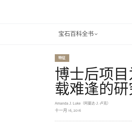
宝石百科全书
特征
博士后项目
载难逢的研
Amanda J. Luke（阿曼达·J.·卢克）
十一月 16, 2016