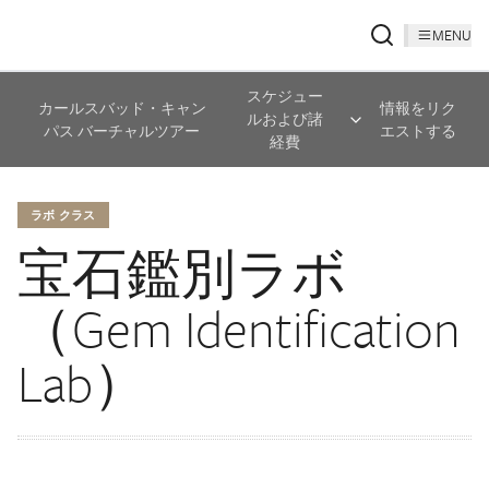
MENU
スケジュー
カールスバッド・キャン
情報をリク
ルおよび諸
パス バーチャルツアー
エストする
経費
ラボ クラス
宝石鑑別ラボ
（Gem Identification
Lab）