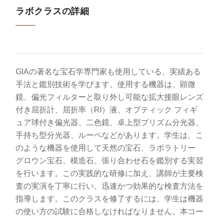
ラボクラスの詳細
GIAの著名な宝石学専門家も使用している、実績ある
手法と鑑別技術を学びます。使用する機器は、顕微
鏡、偏光フィルターと取り外し可能な拡大接眼レンズ
付き屈折計、屈折率（RI）液、オプティック フィギ
ュア球付き偏光器、二色鏡、卓上型プリズム分光器、
手持ち型分光器、ルーペなどがあります。学生は、こ
のような機器を使用して天然の宝石、ラボラトリー
グロウン宝石、模造石、張り合わせ石を鑑別する実習
を行います。この実践的な研修に加え、講師が主要検
査の実演を丁寧に行い、迅速かつ効果的な検査方法を
指導します。このクラスを修了するには、学生は機器
の使い方の試験に合格しなければなりません。本コー