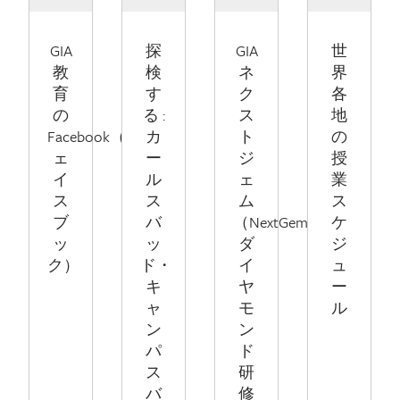
GIA
探
GIA
世
教
検
ネ
界
育
す
ク
各
の
る :
ス
地
Facebook（フ
カ
ト
の
ェ
ー
ジ
授
イ
ル
ェ
業
ス
ス
ム
ス
ブ
バ
（NextGem）
ケ
ッ
ッ
ダ
ジ
ク）
ド・
イ
ュ
キ
ヤ
ー
ャ
モ
ル
ン
ン
パ
ド
ス
研
バ
修