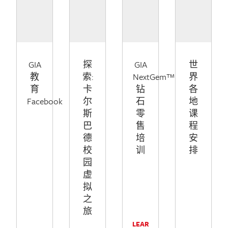
GIA
探
GIA
世
教
索:
NextGem™
界
育
卡
钻
各
Facebook
尔
石
地
斯
零
课
巴
售
程
德
培
安
校
训
排
园
虚
拟
之
旅
LEAR