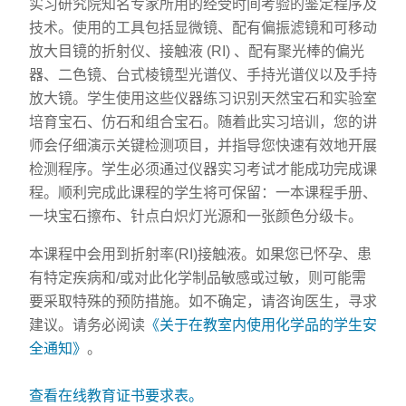
实习研究院知名专家所用的经受时间考验的鉴定程序及
技术。使用的工具包括显微镜、配有偏振滤镜和可移动
放大目镜的折射仪、接触液 (RI) 、配有聚光棒的偏光
器、二色镜、台式棱镜型光谱仪、手持光谱仪以及手持
放大镜。学生使用这些仪器练习识别天然宝石和实验室
培育宝石、仿石和组合宝石。随着此实习培训，您的讲
师会仔细演示关键检测项目，并指导您快速有效地开展
检测程序。学生必须通过仪器实习考试才能成功完成课
程。顺利完成此课程的学生将可保留：一本课程手册、
一块宝石擦布、针点白炽灯光源和一张颜色分级卡。
本课程中会用到折射率(RI)接触液。如果您已怀孕、患
有特定疾病和/或对此化学制品敏感或过敏，则可能需
要采取特殊的预防措施。如不确定，请咨询医生，寻求
建议。请务必阅读
《关于在教室内使用化学品的学生安
全通知》
。
查看在线教育证书要求表。