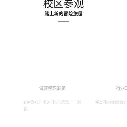
校区参观
踏上新的冒险旅程
做好学习准备
行业
有问题吗？老师们可以为您一一解
学生们探索显微镜下
答。