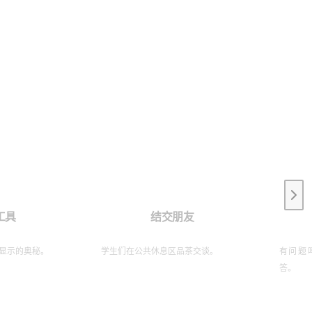
Next
工具
结交朋友
显示的奥秘。
学生们在公共休息区品茶交谈。
有问题
答。