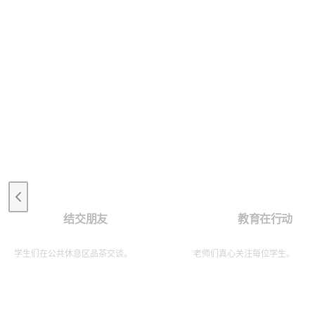
Previous slide
结交朋友
教育在行动
学生们在公共休息区品茶交谈。
老师们真心关注每位学生。