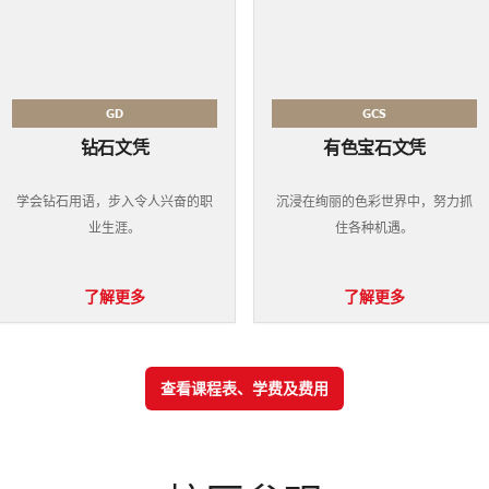
GD
GCS
钻石文凭
有色宝石文凭
学会钻石用语，步入令人兴奋的职
沉浸在绚丽的色彩世界中，努力​​抓
业生涯。
住各种机遇。
了解更多
了解更多
查看课程表、学费及费用