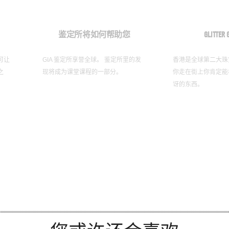
鉴定所将如何帮助您
GLITTER 
可让
GIA 鉴定所享誉全球。 鉴定所里的发
香港是全球第二大珠
之
现将成为课堂课程的一部分。
你走​​在街上你肯定
讶的东西。