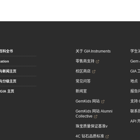
关于 GIA Instruments
学生
百科全书
零售商支持
Gem &
ation
校区商店
GIA
与新闻主页
常见问答
地点
与分级主页
新闻室
报告
GIA 主页
GemKids 网站
支持 
GemKids 网站 Alumni
联系
Collective
API
珠宝质量保证基准v
4C 钻石品质标准