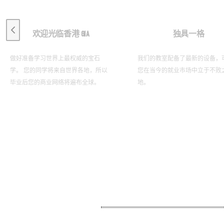
Previous slide
欢迎光临香港 GIA
独具一格
做好准备学习世界上最权威的宝石
我们的教室配备了最新的设备，
学。 您的同学将来自世界各地，所以
您在当今的就业市场中立于不败
毕业后您的商业网络将遍布全球。
地。