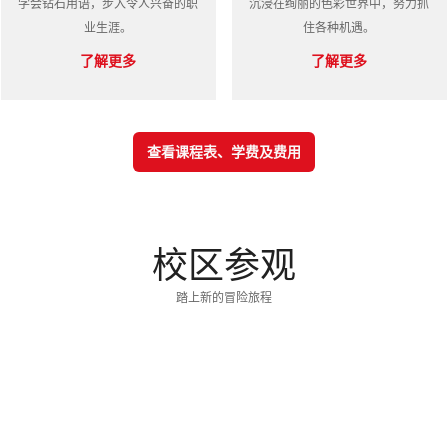
学会钻石用语，步入令人兴奋的职
沉浸在绚丽的色彩世界中，努力​​抓
业生涯。
住各种机遇。
了解更多
了解更多
查看课程表、学费及费用
校区参观
踏上新的冒险旅程