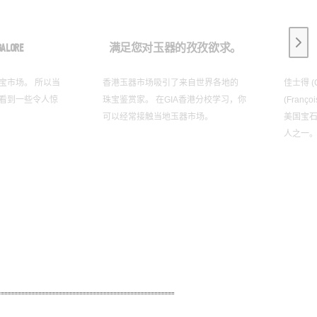
Next
GALORE
满足您对玉器的孜孜欲求。
宝市场。 所以当
香港玉器市场吸引了来自世界各地的
佳士得 (
能看到一些令人惊
珠宝鉴赏家。 在GIA香港分校学习，你
(Franç
可以经常接触当地玉器市场。
美国宝石
人之一