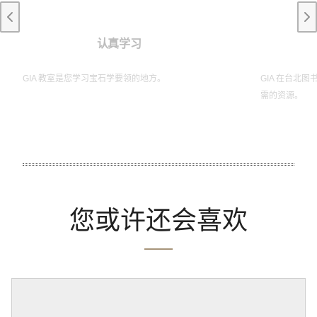
Previous slide
Ne
认真学习
GIA 教室是您学习宝石学要领的地方。
GIA 在台北
需的资源。
您或许还会喜欢