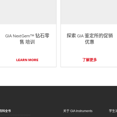
GIA NextGem™ 钻石零
探索 GIA 鉴定所的促销
售 培训
优惠
LEARN MORE
了解更多
关于 GIA Instruments
学生
百科全书