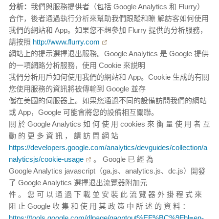
分析：
我們與服務提供者（包括 Google Analytics 和 Flurry）
合作，後者通過執行分析來幫助我們跟蹤和瞭 解訪客如何使用
我們的網站和 App。如果您不想參加 Flurry 提供的分析服務，
請按照
http://www.flurry.com
網站上的提示選擇退出服務。Google Analytics 是 Google 提供
的一項網路分析服務，使用 Cookie 來説明
我們分析用戶如何使用我們的網站和 App。Cookie 生成的有關
您使用服務的資訊將被傳輸到 Google 並存
儲在美國的伺服器上。如果您通過不同的設備訪問我們的網站
或 App，Google 可能會將您的設備相互關聯。
關 於 Google Analytics 如 何 使 用 cookies 來 衡 量 使 用 者 互
動 的 更 多 資 訊 ， 請 訪 問 網 站
https://developers.google.com/analytics/devguides/collection/a
nalyticsjs/cookie-usage
。 Google 已 經 為
Google Analytics javascript（ga.js、analytics.js、dc.js）開發
了 Google Analytics 選擇退出流覽器附加元
件 。 您 可 以 通 過 下 載 並 安 裝 此 流 覽 器 外 掛 程 式 來
阻 止 Google 收 集 和 使 用 其 政 策 中 所 述 的 資 料 ：
https://tools.google.com/dlpage/gaoptout%EF%BC%9Fhl=en-