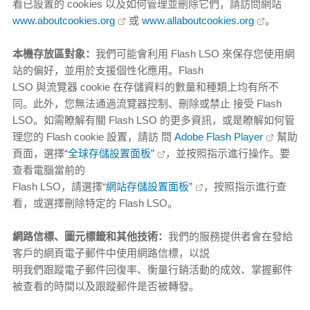
看已設置的 cookies 以及如何管理並刪除它們，請訪問網站
www.aboutcookies.org
或
www.allaboutcookies.org
。
本機存放區對象：
我們可能會利用 Flash LSO 來保存您使用網
站的偏好，並用於支援個性化應用。Flash
LSO 與流覽器 cookie 在存儲資料的數量和種類上均有所不
同。此外，您無法通過流覽器控制、刪除或禁止 接受 Flash
LSO。如需瞭解有關 Flash LSO 的更多資訊，或是瞭解如何管
理您的 Flash cookie 設置，請訪 問
Adobe Flash Player
幫助
頁面，選擇“
全球存儲設置面板”
，並按照指示進行操作。要
查看電腦當前的
Flash LSO，請選擇“
網站存儲設置面板”
，按照指示進行查
看，或選擇刪除特定的 Flash LSO。
網路信標、圖元標籤和其他技術：
我們的服務提供者會在發給
客戶的網頁電子郵件中使用網路信標，以説
明我們跟蹤電子郵件回復率、衡量行銷活動的成效、掌握郵件
被查看的時間以及跟蹤郵件是否被轉發。