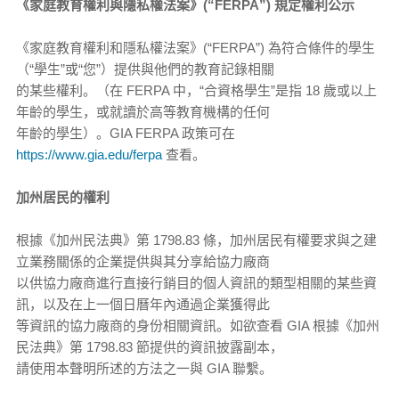
《家庭教育權利與隱私權法案》(“FERPA”) 規定權利公示
《家庭教育權利和隱私權法案》(“FERPA”) 為符合條件的學生
（“學生”或“您”）提供與他們的教育記錄相關
的某些權利。（在 FERPA 中，“合資格學生”是指 18 歲或以上
年齡的學生，或就讀於高等教育機構的任何
年齡的學生）。GIA FERPA 政策可在
https://www.gia.edu/ferpa
查看。
加州居民的權利
根據《加州民法典》第 1798.83 條，加州居民有權要求與之建
立業務關係的企業提供與其分享給協力廠商
以供協力廠商進行直接行銷目的個人資訊的類型相關的某些資
訊，以及在上一個日曆年內通過企業獲得此
等資訊的協力廠商的身份相關資訊。如欲查看 GIA 根據《加州
民法典》第 1798.83 節提供的資訊披露副本，
請使用本聲明所述的方法之一與 GIA 聯繫。