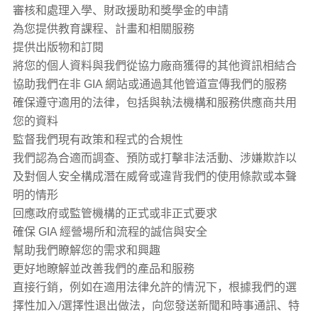
審核和處理入學、財政援助和獎學金的申請
為您提供教育課程、計畫和相關服務
提供出版物和訂閱
將您的個人資料與我們從協力廠商獲得的其他資訊相結合
協助我們在非 GIA 網站或通過其他管道宣傳我們的服務
確保遵守適用的法律，包括與執法機構和服務供應商共用
您的資料
監督我們現有政策和程式的合規性
我們認為合適而調查、預防或打擊非法活動、涉嫌欺詐以
及對個人安全構成潛在威脅或違背我們的使用條款或本聲
明的情形
回應政府或監管機構的正式或非正式要求
確保 GIA 經營場所和流程的誠信與安全
幫助我們瞭解您的需求和興趣
更好地瞭解並改善我們的產品和服務
直接行銷，例如在適用法律允許的情況下，根據我們的選
擇性加入/選擇性退出做法，向您發送新聞和時事通訊、特