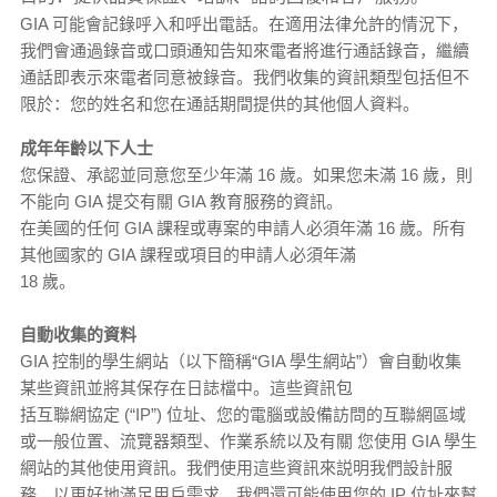
GIA 可能會記錄呼入和呼出電話。在適用法律允許的情況下，
我們會通過錄音或口頭通知告知來電者將進行通話錄音，繼續
通話即表示來電者同意被錄音。我們收集的資訊類型包括但不
限於：您的姓名和您在通話期間提供的其他個人資料。
成年年齡以下人士
您保證、承認並同意您至少年滿 16 歲。如果您未滿 16 歲，則
不能向 GIA 提交有關 GIA 教育服務的資訊。
在美國的任何 GIA 課程或專案的申請人必須年滿 16 歲。所有
其他國家的 GIA 課程或項目的申請人必須年滿
18 歲。
自動收集的資料
GIA 控制的學生網站（以下簡稱“GIA 學生網站”）會自動收集
某些資訊並將其保存在日誌檔中。這些資訊包
括互聯網協定 (“IP”) 位址、您的電腦或設備訪問的互聯網區域
或一般位置、流覽器類型、作業系統以及有關 您使用 GIA 學生
網站的其他使用資訊。我們使用這些資訊來説明我們設計服
務，以更好地滿足用戶需求。我們還可能使用您的 IP 位址來幫