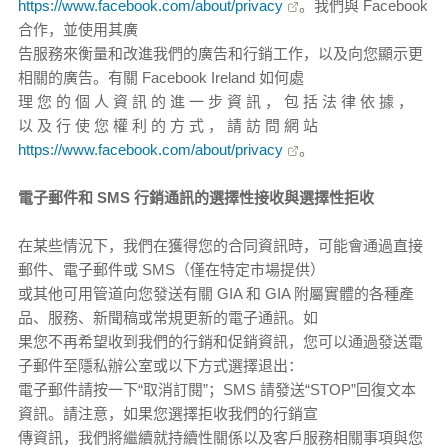
https://www.facebook.com/about/privacy
。我們與 Facebook
合作，並使用其廣
告服務來衡量和改進我們的廣告和行銷工作，以及向您顯示更
相關的廣告。有關 Facebook Ireland 如何處
理 您 的 個 人 資 訊 的 進 一 步 資 訊 ， 包 括 法 律 依 據 ，
以 及 行 使 您 權 利 的 方 式 ， 請 訪 問 網 站
https://www.facebook.com/about/privacy
。
電子郵件和 SMS 行銷通訊的選擇性接收與選擇性拒收
在某些情況下，我們在獲得您的合同資訊時，可能會通過直接
郵件、電子郵件或 SMS（僅在特定市場提供）
或其他可用管道向您發送有關 GIA 和 GIA 附屬實體的各種產
品、服務、新聞稿或常規更新的電子通訊。如
果您不再希望收到我們的行銷和促銷資訊，您可以通過發送電
子郵件至隱私辦公室或以下方式選擇退出：
電子郵件請按一下“取消訂閱”；SMS 請發送“STOP”回復文本
資訊。請注意，如果您選擇拒收我們的行銷宣
傳資訊，我們將繼續就持續性關係以及客戶服務相關事項與您