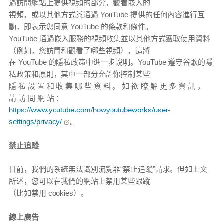
過訪問網站上提供視頻的部分，觀看嵌入的
視頻，或以其他方式與通過 YouTube 提供的任何內容進行互
動，即表示您同意 YouTube 的條款和條件。
YouTube 通過嵌入服務的視頻收集並以其他方式獲取使用資料
（例如，您訪問和觀看了哪些視頻），這將
在 YouTube 的隱私政策中進一步說明。YouTube 遵守谷歌的隱
私政策和原則，其中一部分允許你控制某些
隱 私 設 置 和 收 集 哪 些 資 料 。 如 欲 瞭 解 更 多 資 訊 ，
請 訪 問 網 站 ：
https://www.youtube.com/howyoutubeworks/user-
settings/privacy/
。
禁止追蹤
目前，我們的系統無法識別流覽器“禁止追蹤”請求。但如上文
所述，您可以在我們的網站上禁用某些跟蹤
（比如禁用 cookies）。
線上廣告