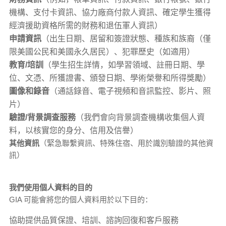
機構、支付卡資訊、協力廠商付款人資訊、確定學生獲得
經濟援助資格所需的財務和退伍軍人資訊）
申請資訊
（出生日期、居留和簽證狀態、種族和族裔（僅
限美國公民和美國永久居民）、犯罪歷史（如適用）
教育/培訓
（學生招生詳情，如學習領域、註冊日期、學
位、文憑、所獲證書、頒發日期、學術榮譽和所得獎勵）
圖像和錄音
（通話錄音、電子視頻和音訊監控、影片、照
片）
驗證/背景調查服務
（我們會向背景調查機構收集個人資
料，以核實您的身分、信用及信譽）
其他資訊
（緊急聯繫資訊、特殊住宿、用於識別驗證的其他資
訊）
我們使用個人資料的目的
GIA 可能會將您的個人資料用於以下目的：
協助提供品質保證、培訓、諮詢回復和客戶服務