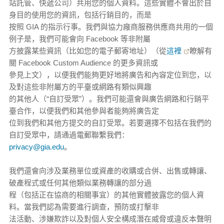
站託管、快遞公司）共用您的個人資料。這些實體不會出於自
身目的使用您的資訊，包括行銷目的，而是
按照 GIA 的指示行事。我們與協力廠商服務供應商共用的一個
例子是，我們可能會向 Facebook 等非附屬
方披露某些資訊（比如您的電子郵寄地址）（從
這裡
瞭解有
關 Facebook Custom Audience 的更多資訊或
參見上文），以便我們能夠更好地將廣告和內容定位到您，以
及對這些非附屬方的平臺或網路有類似興趣
的其他人（“自訂受眾”）。我們可能還會與廣告網路和行銷平
臺合作，以便我們和其他參與者能夠將廣告定
位到我們和其他方提交的自訂受眾。若要選擇不包括在我們的
自訂受眾中，請通過電郵聯繫我們：
privacy@gia.edu
。
我們還會向涉及業務單位或資產的收購或合併、出售或轉讓、
破產程式或任何其他類似業務轉讓的部分過
程（包括正在協商的相關事宜）的其他實體披露您的個人資
料。當我們認為需要進行調查，預防或打擊非
法活動、涉嫌欺詐以及對個人安全構成潛在威脅或違反本聲明