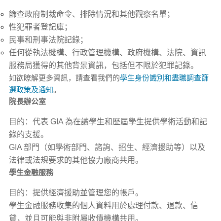
篩查政府制裁命令、排除情況和其他觀察名單；
性犯罪者登記庫；
民事和刑事法院記錄；
任何從執法機構、行政管理機構、政府機構、法院、資訊
服務局獲得的其他背景資訊，包括但不限於犯罪記錄。
如欲瞭解更多資訊，請查看我們的
學生身份識別和盡職調查篩
選政策及通知
。
院長辦公室
目的：代表 GIA 為在讀學生和歷屆學生提供學術活動和記
錄的支援。
GIA 部門（如學術部門、諮詢、招生、經濟援助等）以及
法律或法規要求的其他協力廠商共用。
學生金融服務
目的：提供經濟援助並管理您的帳戶。
學生金融服務收集的個人資料用於處理付款、退款、信
貸，並且可能與非附屬收債機構共用。