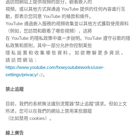
過訪問網站上提供視頻的部分，觀看嵌入的
視頻，或以其他方式與通過 YouTube 提供的任何內容進行互
動，即表示您同意 YouTube 的條款和條件。
YouTube 通過嵌入服務的視頻收集並以其他方式獲取使用資料
（例如，您訪問和觀看了哪些視頻），這將
在 YouTube 的隱私政策中進一步說明。YouTube 遵守谷歌的隱
私政策和原則，其中一部分允許你控制某些
隱 私 設 置 和 收 集 哪 些 資 料 。 如 欲 瞭 解 更 多 資 訊 ，
請 訪 問 網 站 ：
https://www.youtube.com/howyoutubeworks/user-
settings/privacy/
。
禁止追蹤
目前，我們的系統無法識別流覽器“禁止追蹤”請求。但如上文
所述，您可以在我們的網站上禁用某些跟蹤
（比如禁用 cookies）。
線上廣告