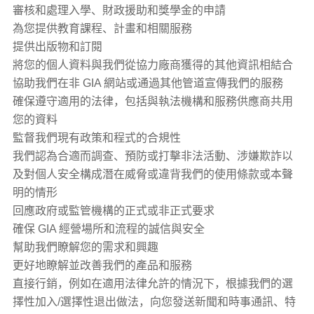
審核和處理入學、財政援助和獎學金的申請
為您提供教育課程、計畫和相關服務
提供出版物和訂閱
將您的個人資料與我們從協力廠商獲得的其他資訊相結合
協助我們在非 GIA 網站或通過其他管道宣傳我們的服務
確保遵守適用的法律，包括與執法機構和服務供應商共用
您的資料
監督我們現有政策和程式的合規性
我們認為合適而調查、預防或打擊非法活動、涉嫌欺詐以
及對個人安全構成潛在威脅或違背我們的使用條款或本聲
明的情形
回應政府或監管機構的正式或非正式要求
確保 GIA 經營場所和流程的誠信與安全
幫助我們瞭解您的需求和興趣
更好地瞭解並改善我們的產品和服務
直接行銷，例如在適用法律允許的情況下，根據我們的選
擇性加入/選擇性退出做法，向您發送新聞和時事通訊、特