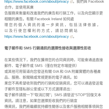
https://www.facebook.com/about/privacy
。我們與 Facebook
合作，並使用其廣
告服務來衡量和改進我們的廣告和行銷工作，以及向您顯示更
相關的廣告。有關 Facebook Ireland 如何處
理 您 的 個 人 資 訊 的 進 一 步 資 訊 ， 包 括 法 律 依 據 ，
以 及 行 使 您 權 利 的 方 式 ， 請 訪 問 網 站
https://www.facebook.com/about/privacy
。
電子郵件和 SMS 行銷通訊的選擇性接收與選擇性拒收
在某些情況下，我們在獲得您的合同資訊時，可能會通過直接
郵件、電子郵件或 SMS（僅在特定市場提供）
或其他可用管道向您發送有關 GIA 和 GIA 附屬實體的各種產
品、服務、新聞稿或常規更新的電子通訊。如
果您不再希望收到我們的行銷和促銷資訊，您可以通過發送電
子郵件至隱私辦公室或以下方式選擇退出：
電子郵件請按一下“取消訂閱”；SMS 請發送“STOP”回復文本
資訊。請注意，如果您選擇拒收我們的行銷宣
傳資訊，我們將繼續就持續性關係以及客戶服務相關事項與您