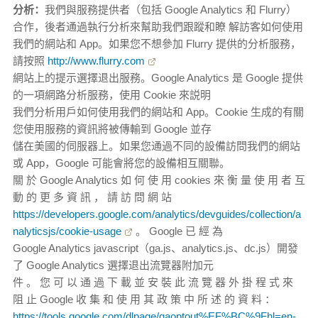
分析：
我們與服務提供者（包括 Google Analytics 和 Flurry）
合作，後者通過執行分析來幫助我們跟蹤和瞭 解訪客如何使用
我們的網站和 App。如果您不想參加 Flurry 提供的分析服務，
請按照
http://www.flurry.com
網站上的提示選擇退出服務。Google Analytics 是 Google 提供
的一項網路分析服務，使用 Cookie 來説明
我們分析用戶如何使用我們的網站和 App。Cookie 生成的有關
您使用服務的資訊將被傳輸到 Google 並存
儲在美國的伺服器上。如果您通過不同的設備訪問我們的網站
或 App，Google 可能會將您的設備相互關聯。
關 於 Google Analytics 如 何 使 用 cookies 來 衡 量 使 用 者 互
動 的 更 多 資 訊 ， 請 訪 問 網 站
https://developers.google.com/analytics/devguides/collection/a
nalyticsjs/cookie-usage
。 Google 已 經 為
Google Analytics javascript（ga.js、analytics.js、dc.js）開發
了 Google Analytics 選擇退出流覽器附加元
件 。 您 可 以 通 過 下 載 並 安 裝 此 流 覽 器 外 掛 程 式 來
阻 止 Google 收 集 和 使 用 其 政 策 中 所 述 的 資 料 ：
https://tools.google.com/dlpage/gaoptout%EF%BC%9Fhl=en-