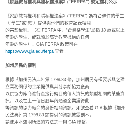
《家庭教育權利與隱私權法案》(“FERPA”) 規定權利公示
《家庭教育權利和隱私權法案》(“FERPA”) 為符合條件的學生
（“學生”或“您”）提供與他們的教育記錄相關
的某些權利。（在 FERPA 中，“合資格學生”是指 18 歲或以上
年齡的學生，或就讀於高等教育機構的任何
年齡的學生）。GIA FERPA 政策可在
https://www.gia.edu/ferpa
查看。
加州居民的權利
根據《加州民法典》第 1798.83 條，加州居民有權要求與之建
立業務關係的企業提供與其分享給協力廠商
以供協力廠商進行直接行銷目的個人資訊的類型相關的某些資
訊，以及在上一個日曆年內通過企業獲得此
等資訊的協力廠商的身份相關資訊。如欲查看 GIA 根據《加州
民法典》第 1798.83 節提供的資訊披露副本，
請使用本聲明所述的方法之一與 GIA 聯繫。