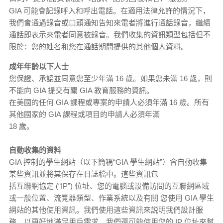
GIA 可能會記錄呼入和呼出電話。在適用法律允許的情況下，
我們會通過錄音或口頭通知告知來電者將進行通話錄音，繼續
通話即表示來電者同意被錄音。我們收集的資訊類型包括但不
限於：您的姓名和您在通話期間提供的其他個人資料。
成年年齡以下人士
您保證、承認並同意您至少年滿 16 歲。如果您未滿 16 歲，則
不能向 GIA 提交有關 GIA 教育服務的資訊。
在美國的任何 GIA 課程或專案的申請人必須年滿 16 歲。所有
其他國家的 GIA 課程或項目的申請人必須年滿
18 歲。
自動收集的資料
GIA 控制的學生網站（以下簡稱“GIA 學生網站”）會自動收集
某些資訊並將其保存在日誌檔中。這些資訊包
括互聯網協定 (“IP”) 位址、您的電腦或設備訪問的互聯網區域
或一般位置、流覽器類型、作業系統以及有關 您使用 GIA 學生
網站的其他使用資訊。我們使用這些資訊來説明我們設計服
務，以更好地滿足用戶需求。我們還可能使用您的 IP 位址來幫