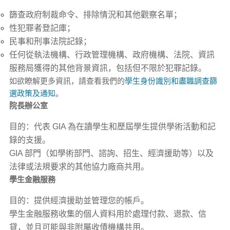
篩查政府制裁命令、排除情況和其他觀察名單；
性犯罪者登記庫；
民事和刑事法院記錄；
任何從執法機構、行政管理機構、政府機構、法院、資訊
服務局獲得的其他背景資訊，包括但不限於犯罪記錄。
如欲瞭解更多資訊，請查看我們的
學生身份識別和盡職調查篩
選政策及通知
。
院長辦公室
目的：代表 GIA 為在讀學生和歷屆學生提供學術活動和記
錄的支援。
GIA 部門（如學術部門、諮詢、招生、經濟援助等）以及
法律或法規要求的其他協力廠商共用。
學生金融服務
目的：提供經濟援助並管理您的帳戶。
學生金融服務收集的個人資料用於處理付款、退款、信
貸，並且可能與非附屬收債機構共用。