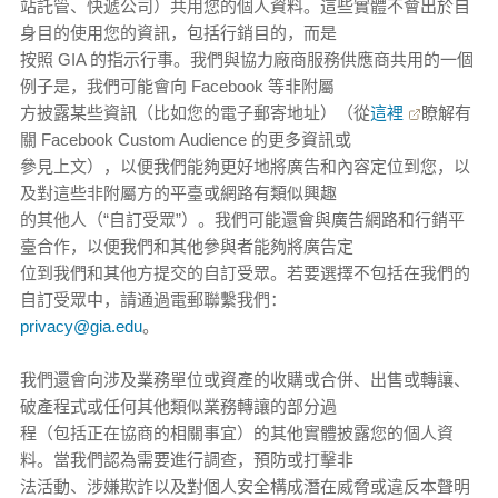
站託管、快遞公司）共用您的個人資料。這些實體不會出於自
身目的使用您的資訊，包括行銷目的，而是
按照 GIA 的指示行事。我們與協力廠商服務供應商共用的一個
例子是，我們可能會向 Facebook 等非附屬
方披露某些資訊（比如您的電子郵寄地址）（從
這裡
瞭解有
關 Facebook Custom Audience 的更多資訊或
參見上文），以便我們能夠更好地將廣告和內容定位到您，以
及對這些非附屬方的平臺或網路有類似興趣
的其他人（“自訂受眾”）。我們可能還會與廣告網路和行銷平
臺合作，以便我們和其他參與者能夠將廣告定
位到我們和其他方提交的自訂受眾。若要選擇不包括在我們的
自訂受眾中，請通過電郵聯繫我們：
privacy@gia.edu
。
我們還會向涉及業務單位或資產的收購或合併、出售或轉讓、
破產程式或任何其他類似業務轉讓的部分過
程（包括正在協商的相關事宜）的其他實體披露您的個人資
料。當我們認為需要進行調查，預防或打擊非
法活動、涉嫌欺詐以及對個人安全構成潛在威脅或違反本聲明