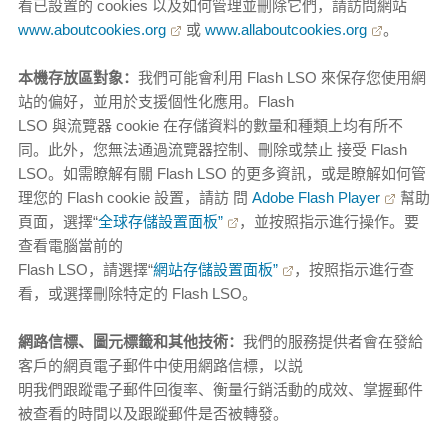
看已設置的 cookies 以及如何管理並刪除它們，請訪問網站
www.aboutcookies.org
或
www.allaboutcookies.org
。
本機存放區對象：
我們可能會利用 Flash LSO 來保存您使用網
站的偏好，並用於支援個性化應用。Flash
LSO 與流覽器 cookie 在存儲資料的數量和種類上均有所不
同。此外，您無法通過流覽器控制、刪除或禁止 接受 Flash
LSO。如需瞭解有關 Flash LSO 的更多資訊，或是瞭解如何管
理您的 Flash cookie 設置，請訪 問
Adobe Flash Player
幫助
頁面，選擇“
全球存儲設置面板”
，並按照指示進行操作。要
查看電腦當前的
Flash LSO，請選擇“
網站存儲設置面板”
，按照指示進行查
看，或選擇刪除特定的 Flash LSO。
網路信標、圖元標籤和其他技術：
我們的服務提供者會在發給
客戶的網頁電子郵件中使用網路信標，以説
明我們跟蹤電子郵件回復率、衡量行銷活動的成效、掌握郵件
被查看的時間以及跟蹤郵件是否被轉發。