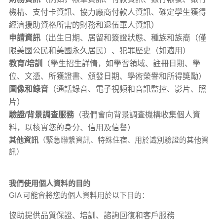
機構、支付卡資訊、協力廠商付款人資訊、確定學生獲得
經濟援助資格所需的財務和退伍軍人資訊）
申請資訊
（出生日期、居留和簽證狀態、種族和族裔（僅
限美國公民和美國永久居民）、犯罪歷史（如適用）
教育/培訓
（學生招生詳情，如學習領域、註冊日期、學
位、文憑、所獲證書、頒發日期、學術榮譽和所得獎勵）
圖像和錄音
（通話錄音、電子視頻和音訊監控、影片、照
片）
驗證/背景調查服務
（我們會向背景調查機構收集個人資
料，以核實您的身分、信用及信譽）
其他資訊
（緊急聯繫資訊、特殊住宿、用於識別驗證的其他資
訊）
我們使用個人資料的目的
GIA 可能會將您的個人資料用於以下目的：
協助提供品質保證、培訓、諮詢回復和客戶服務