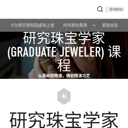
MENU
卡尔斯巴德校园虚拟之旅
时间表和费用
索取信息
研究珠宝学家
(GRADUATE JEWELER) 课
程
从基础到精通，铸就精湛功艺
GJ
研究珠宝学家