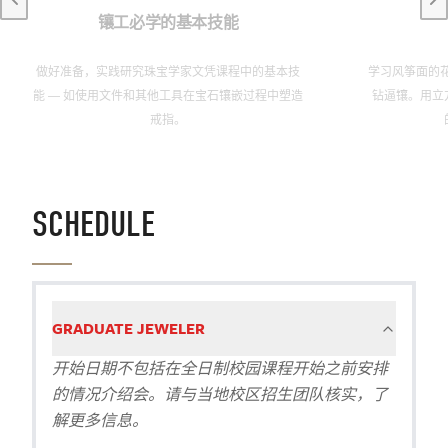
Previous slide
Ne
镶工必学的基本技能
做好准备，实践研究珠宝学家文凭课程中的基本技
学习风筝面的
能 — 如使用文件和其他工具在宝石镶嵌过程中塑造
钻逼镶。用立
戒指。
SCHEDULE
GRADUATE JEWELER
开始日期不包括在全日制校园课程开始之前安排
的情况介绍会。请与当地校区招生团队核实，了
解更多信息。