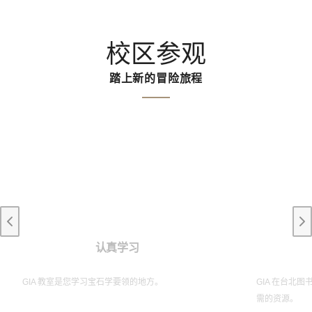
校区参观
踏上新的冒险旅程
Previous slide
Ne
认真学习
GIA 教室是您学习宝石学要领的地方。
GIA 在台北
需的资源。