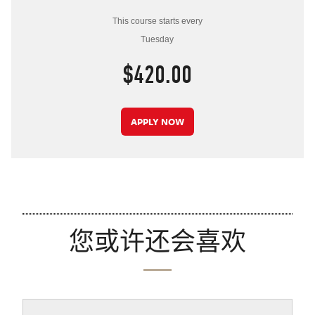
This course starts every
Tuesday
$420.00
APPLY NOW
您或许还会喜欢