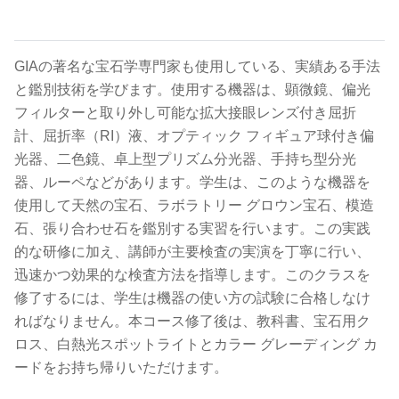
.
GIAの著名な宝石学専門家も使用している、実績ある手法
と鑑別技術を学びます。使用する機器は、顕微鏡、偏光
フィルターと取り外し可能な拡大接眼レンズ付き屈折
計、屈折率（RI）液、オプティック フィギュア球付き偏
光器、二色鏡、卓上型プリズム分光器、手持ち型分光
器、ルーペなどがあります。学生は、このような機器を
使用して天然の宝石、ラボラトリー グロウン宝石、模造
石、張り合わせ石を鑑別する実習を行います。この実践
的な研修に加え、講師が主要検査の実演を丁寧に行い、
迅速かつ効果的な検査方法を指導します。このクラスを
修了するには、学生は機器の使い方の試験に合格しなけ
ればなりません。本コース修了後は、教科書、宝石用ク
ロス、白熱光スポットライトとカラー グレーディング カ
ードをお持ち帰りいただけます。