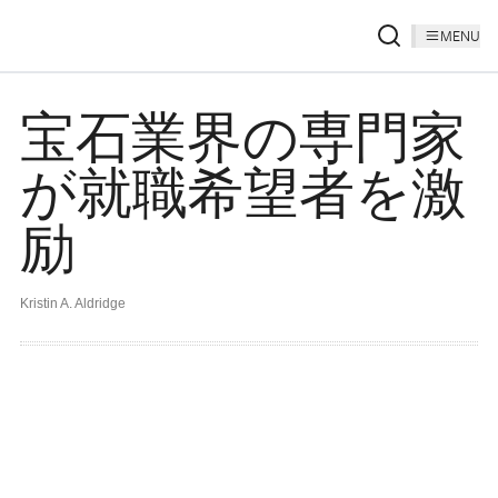
MENU
宝石業界の専門家
が就職希望者を激
励
Kristin A. Aldridge