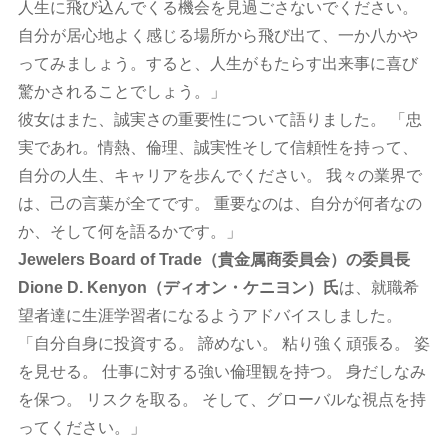
人生に飛び込んでくる機会を見過ごさないでください。
自分が居心地よく感じる場所から飛び出て、一か八かや
ってみましょう。すると、人生がもたらす出来事に喜び
驚かされることでしょう。」
彼女はまた、誠実さの重要性について語りました。 「忠
実であれ。情熱、倫理、誠実性そして信頼性を持って、
自分の人生、キャリアを歩んでください。 我々の業界で
は、己の言葉が全てです。 重要なのは、自分が何者なの
か、そして何を語るかです。」
Jewelers Board of Trade（貴金属商委員会）の委員長
Dione D. Kenyon（ディオン・ケニヨン）氏
は、就職希
望者達に生涯学習者になるようアドバイスしました。
「自分自身に投資する。 諦めない。 粘り強く頑張る。 姿
を見せる。 仕事に対する強い倫理観を持つ。 身だしなみ
を保つ。 リスクを取る。 そして、グローバルな視点を持
ってください。」