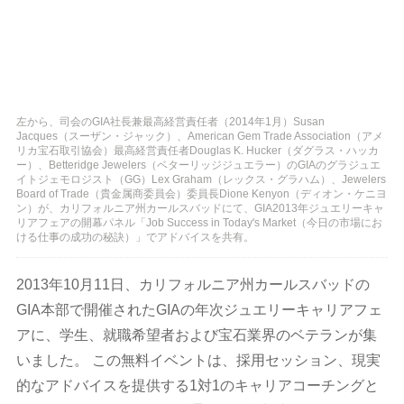
左から、司会のGIA社長兼最高経営責任者（2014年1月）Susan
Jacques（スーザン・ジャック）、American Gem Trade Association（アメ
リカ宝石取引協会）最高経営責任者Douglas K. Hucker（ダグラス・ハッカ
ー）、Betteridge Jewelers（ベターリッジジュエラー）のGIAのグラジュエ
イトジェモロジスト（GG）Lex Graham（レックス・グラハム）、Jewelers
Board of Trade（貴金属商委員会）委員長Dione Kenyon（ディオン・ケニヨ
ン）が、カリフォルニア州カールスバッドにて、GIA2013年ジュエリーキャ
リアフェアの開幕パネル「Job Success in Today's Market（今日の市場にお
ける仕事の成功の秘訣）」でアドバイスを共有。
2013年10月11日、カリフォルニア州カールスバッドの
GIA本部で開催されたGIAの年次ジュエリーキャリアフェ
アに、学生、就職希望者および宝石業界のベテランが集
いました。 この無料イベントは、採用セッション、現実
的なアドバイスを提供する1対1のキャリアコーチングと