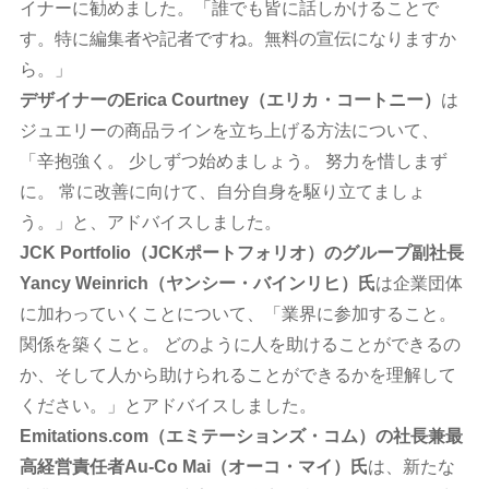
イナーに勧めました。「誰でも皆に話しかけることで
す。特に編集者や記者ですね。無料の宣伝になりますか
ら。」
デザイナーのErica Courtney（エリカ・コートニー）
は
ジュエリーの商品ラインを立ち上げる方法について、
「辛抱強く。 少しずつ始めましょう。 努力を惜しまず
に。 常に改善に向けて、自分自身を駆り立てましょ
う。」と、アドバイスしました。
JCK Portfolio（JCKポートフォリオ）のグループ副社長
Yancy Weinrich（ヤンシー・バインリヒ）氏
は企業団体
に加わっていくことについて、「業界に参加すること。
関係を築くこと。 どのように人を助けることができるの
か、そして人から助けられることができるかを理解して
ください。」とアドバイスしました。
Emitations.com（エミテーションズ・コム）の社長兼最
高経営責任者Au-Co Mai（オーコ・マイ）氏
は、新たな