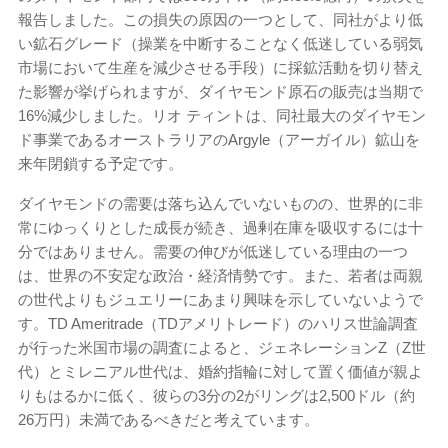
報告しました。この損失の原因の一つとして、同社がより低
い鉱石グレード（操業を中断することなく低迷している弱気
市場において生産を減少させる手段）に採鉱活動を切り替え
た影響が挙げられますが、ダイヤモンド原石の販売は当期で
16%減少しました。リオ ティントは、同社最大のダイヤモン
ド事業であるオーストラリアのArgyle（アーガイル）鉱山を
来年閉鎖する予定です。
ダイヤモンドの需要は落ち込んでいないものの、世界的に非
常にゆっくりとした成長が続き、過剰在庫を吸収するには十
分ではありません。需要の伸びが低迷している理由の一つ
は、世界の不安定な政治・経済情勢です。また、若者は両親
の世代よりもジュエリーにあまり興味を示していないようで
す。TD Ameritrade（TDアメリトレード）のハリス世論調査
が行った米国市場の調査によると、ジェネレーションZ（Z世
代）とミレニアル世代は、婚約指輪に対して置く価値が親よ
りもはるかに低く、彼らの3分の2がリングは2,500ドル（約
26万円）未満であるべきだと考えています。