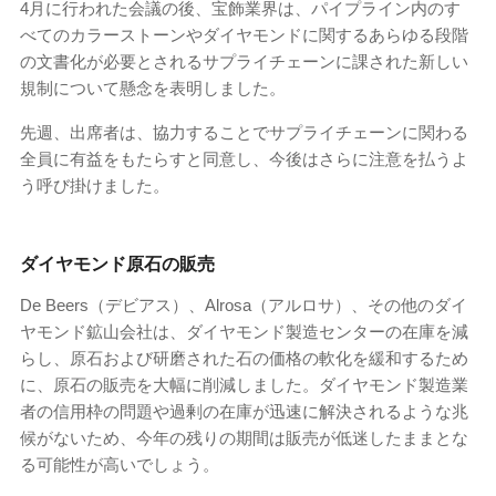
4月に行われた会議の後、宝飾業界は、パイプライン内のす
べてのカラーストーンやダイヤモンドに関するあらゆる段階
の文書化が必要とされるサプライチェーンに課された新しい
規制について懸念を表明しました。
先週、出席者は、協力することでサプライチェーンに関わる
全員に有益をもたらすと同意し、今後はさらに注意を払うよ
う呼び掛けました。
ダイヤモンド原石の販売
De Beers（デビアス）、Alrosa（アルロサ）、その他のダイ
ヤモンド鉱山会社は、ダイヤモンド製造センターの在庫を減
らし、原石および研磨された石の価格の軟化を緩和するため
に、原石の販売を大幅に削減しました。ダイヤモンド製造業
者の信用枠の問題や過剰の在庫が迅速に解決されるような兆
候がないため、今年の残りの期間は販売が低迷したままとな
る可能性が高いでしょう。