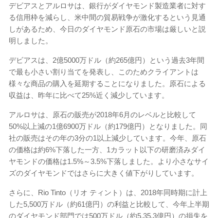
デビアスとアルロサは、銀行がダイヤモンド製造業者に対す
る信用枠を減らし、米中間の貿易戦争が激化するという見通
しがあるため、今日のダイヤモンド原石の市場は厳しいと説
明しました。
デビアスは、2億5000万ドル（約265億円）という過去3年間
で最も小さい割り当てを発表し、このためクライアントは
様々な商品の購入を延期することになりました。原石による
収益は、昨年に比べて25%近く減少しています。
アルロサは、原石の販売が2018年6月のレベルと比較して
50%以上減の1億6900万ドル（約179億円）となりました。同
社の販売はその年の3分の1以上減少しています。今年、原石
の価格は約6%下落した一方、1カラット以下の研磨済みダイ
ヤモンドの価格は1.5%～3.5%下落しました。より小さなサイ
ズのダイヤモンドではさらに大きく値下がりしています。
さらに、Rio Tinto（リオ ティント）は、2018年同時期に計上
した5,500万ドル（約61億円）の利益と比較して、今年上半期
のダイヤモンド部門では500万ドル（約5.35.3億円）の損失を