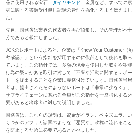
品に使用される宝石、
ダイヤモンド、
金属など、すべての素
材に関する書類受け渡し記録の管理を強化するよう伝えまし
た。
先週、国務省は業界の代表者を再び招集し、その管理が不十
分であると報告しました。
JCKのレポートによると、企業は「Know Your Customer（顧
客確認）」という指針を採用するのに依然として後れを取っ
ています。この指針では、多額の現金を使用した取引や犯罪
行為の疑いがある取引に対して「不審な活動に関するレポー
ト」を提出することを企業に義務付けています。国務省当局
者は、提出されたそのようなレポートは「非常に少なく」、
サプライチェーンに関わる全員がこの指針を一層強化する必
要があると出席者に対して説明しました。
国務省は、これらの規制は、資金がイラン、ベネズエラ、い
くつかのアフリカ諸国のような「悪質な」政権に流れること
を防止するために必要であると述べました。